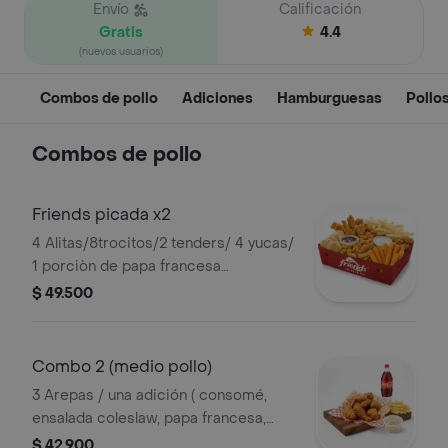
Envío
Calificación
Gratis
4.4
(nuevos usuarios)
Combos de pollo
Adiciones
Hamburguesas
Pollo
Combos de pollo
Friends picada x2
4 Alitas/8trocitos/2 tenders/ 4 yucas/
1 porciòn de papa francesa
110g/3arepas/3 mieles/2salsas /
$ 49.500
zanahoria y apio
Combo 2 (medio pollo)
3 Arepas / una adición ( consomé,
ensalada coleslaw, papa francesa,
yuca, arroz o frijoles), gaseosa 1 lt.
$ 42.900