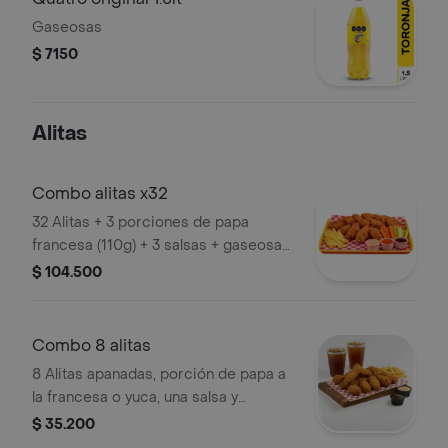
Gaseosas
$ 7150
Alitas
Combo alitas x32
32 Alitas + 3 porciones de papa
francesa (110g) + 3 salsas + gaseosa
litro coca cola + zanohoria y apio
$ 104.500
Combo 8 alitas
8 Alitas apanadas, porción de papa a
la francesa o yuca, una salsa y
gaseosa 250 ml.
$ 35.200