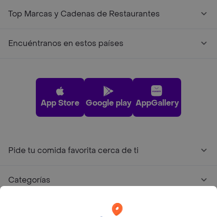
Top Marcas y Cadenas de Restaurantes
Encuéntranos en estos países
App Store
Google play
AppGallery
Pide tu comida favorita cerca de ti
Categorías
Únete a Rappi