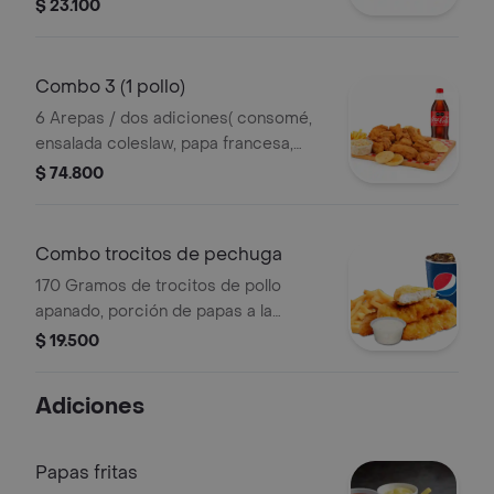
Cola original, Coca Cola Zero, Quatro,
$ 23.100
agua saborizada).
Combo 3 (1 pollo)
6 Arepas / dos adiciones( consomé,
ensalada coleslaw, papa francesa,
yuca, arroz o frijoles) gaseosa 1 lt.
$ 74.800
Combo trocitos de pechuga
170 Gramos de trocitos de pollo
apanado, porción de papas a la
francesa, salsa ranch y gaseosa 250
$ 19.500
ml.
Adiciones
Papas fritas