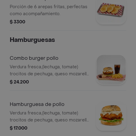
Porción de 6 arepas fritas, perfectas
como acompañamiento.
$ 3300
Hamburguesas
Combo burger pollo
Verdura fresca,(lechuga, tomate)
trocitos de pechuga, queso mozarella,
salsa ranch y cheddar + 150 g de
$ 24.200
papa francesa+ gaseosa 250
Hamburguesa de pollo
Verdura fresca,(lechuga, tomate)
trocitos de pechuga, queso mozarella,
salsa ranch y cheddar.
$ 17.000