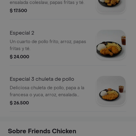
ensalada coleslaw, papas fritas y té.
$ 17.500
Especial 2
Un cuarto de pollo frito, arroz, papas
fritas y té.
$ 24.000
Especial 3 chuleta de pollo
Deliciosa chuleta de pollo, papa a la
francesa o yuca, arroz, ensalada
coleslaw, té.
$ 26.500
Sobre Friends Chicken