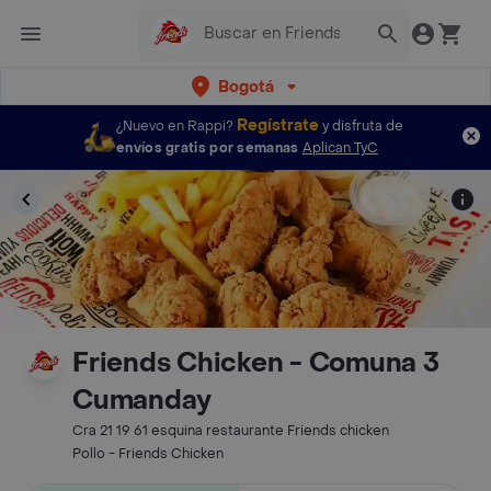
Bogotá
Regístrate
¿Nuevo en Rappi?
y disfruta de
envíos gratis por semanas
Aplican TyC
Friends Chicken - Comuna 3
Cumanday
Cra 21 19 61 esquina restaurante Friends chicken
Pollo - Friends Chicken