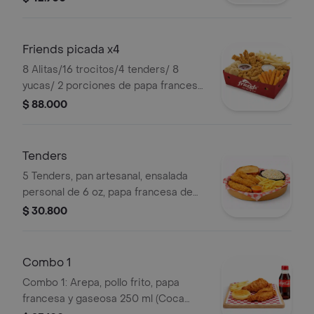
Friends picada x4
8 Alitas/16 trocitos/4 tenders/ 8
yucas/ 2 porciones de papa francesa
110g/4 arepas/6 mieles/4 salsas
$ 88.000
/zanohoria y apio
Tenders
5 Tenders, pan artesanal, ensalada
personal de 6 oz, papa francesa de
110 g y salsa de la casa.
$ 30.800
Combo 1
Combo 1: Arepa, pollo frito, papa
francesa y gaseosa 250 ml (Coca