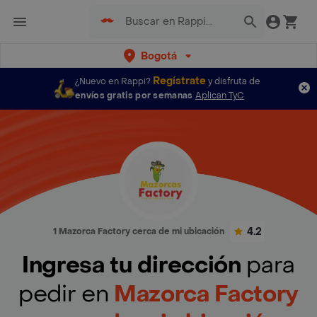
Bogotá
Regístrate
¿Nuevo en Rappi?
y disfruta de
envíos gratis por semanas
Aplican TyC
4.2
1 Mazorca Factory cerca de mi ubicación
Ingresa tu dirección
para
pedir en
Mazorca Factory