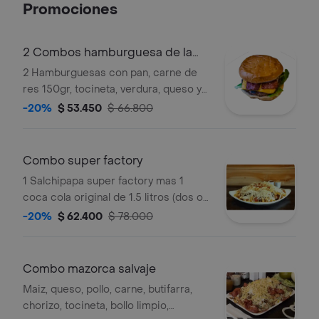
Promociones
2 Combos hamburguesa de la
casa
2 Hamburguesas con pan, carne de
res 150gr, tocineta, verdura, queso y
salsa, 2 papas francesas 150gr 2
-20%
$ 53.450
$ 66.800
coca-colas 250 ml
Combo super factory
1 Salchipapa super factory mas 1
coca cola original de 1.5 litros (dos o
tres personas)
-20%
$ 62.400
$ 78.000
Combo mazorca salvaje
Maiz, queso, pollo, carne, butifarra,
chorizo, tocineta, bollo limpio,