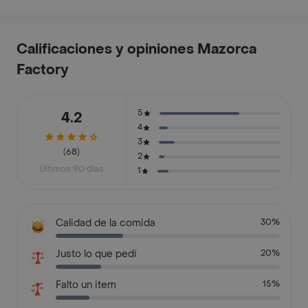
Calificaciones y opiniones Mazorca
Factory
5
4.2
4
3
(68)
2
Últimos 90 días
1
Calidad de la comida
30%
Justo lo que pedí
20%
Falto un item
15%