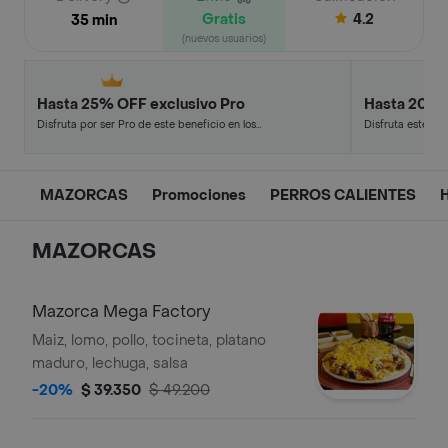
Gratis
4.2
35 min
(nuevos usuarios)
Hasta 25% OFF exclusivo Pro
Hasta 20% 
Disfruta por ser Pro de este beneficio en los
Disfruta este de
restaurantes y tiendas más top.
en minutos.
MAZORCAS
Promociones
PERROS CALIENTES
MAZORCAS
Mazorca Mega Factory
Maiz, lomo, pollo, tocineta, platano
maduro, lechuga, salsa
-20%
$ 39.350
$ 49.200