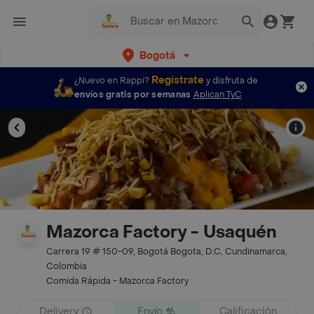
Bogotá
Regístrate
¿Nuevo en Rappi?
y disfruta de
envíos gratis por semanas
Aplican TyC
Mazorca Factory - Usaquén
Carrera 19 # 150-09, Bogotá Bogota, D.C, Cundinamarca,
Colombia
Comida Rápida - Mazorca Factory
Delivery
Envío
Calificación