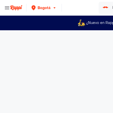
Bogotá
¿Nuevo en Rap