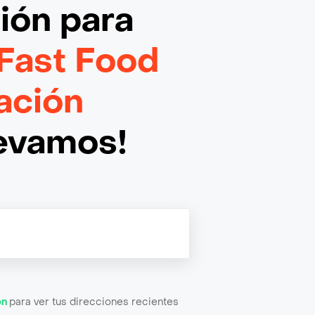
ción
para
 Fast Food
ación
levamos!
ón
para ver tus direcciones recientes