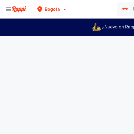
Bogotá
¿Nuevo en Rap