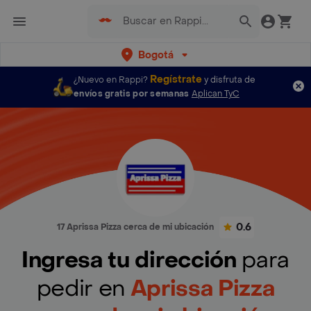
Bogotá
Regístrate
¿Nuevo en Rappi?
y disfruta de
envíos gratis por semanas
Aplican TyC
0.6
17 Aprissa Pizza cerca de mi ubicación
Ingresa tu dirección
para
pedir en
Aprissa Pizza