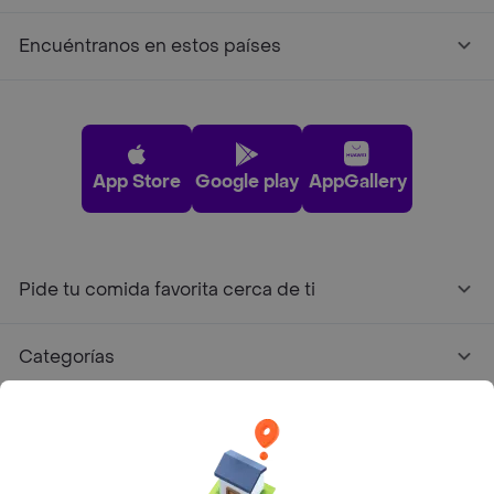
Encuéntranos en estos países
App Store
Google play
AppGallery
Pide tu comida favorita cerca de ti
Categorías
Únete a Rappi
Sobre Rappi