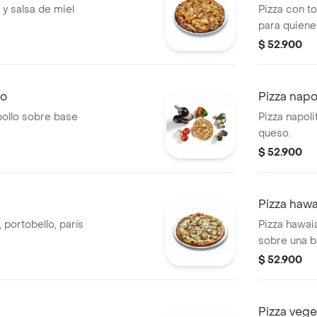
 y salsa de miel
Pizza con to
para quiene
$ 52.900
lo
Pizza napo
pollo sobre base
Pizza napol
queso.
$ 52.900
Pizza haw
 portobello, parís
Pizza hawai
sobre una b
$ 52.900
Pizza vege