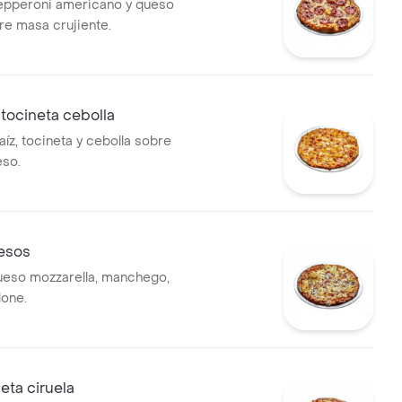
epperoni americano y queso
re masa crujiente.
 tocineta cebolla
íz, tocineta y cebolla sobre
eso.
uesos
ueso mozzarella, manchego,
lone.
eta ciruela