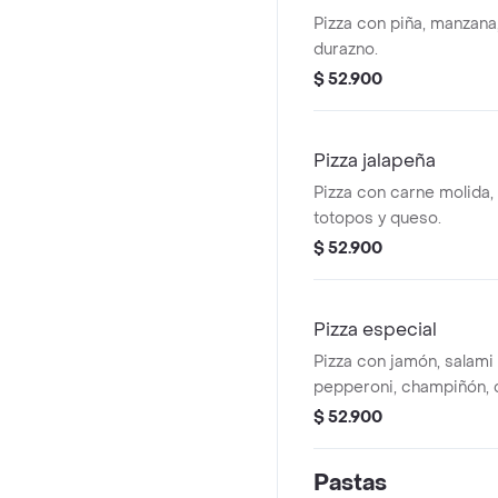
Pizza con piña, manzana,
durazno.
$ 52.900
Pizza jalapeña
Pizza con carne molida, 
totopos y queso.
$ 52.900
Pizza especial
Pizza con jamón, salami i
pepperoni, champiñón, c
pimentón rojo.
$ 52.900
Pastas