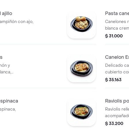
ajillo
Pasta cane
hampiñón con ajo,
Canelones r
blanca cre
$ 31.000
es
Canelon E
món y
Delicado ca
lanca,
cubierto co
acompañado 
$ 35.163
espinaca
Raviolis po
spinaca,
Raviolis rel
acompañado
$ 33.200