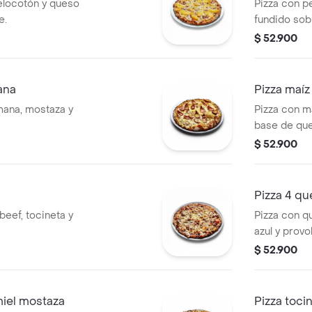
elocotón y queso
Pizza con p
e.
fundido sob
$ 52.900
ana
Pizza maíz
mana, mostaza y
Pizza con ma
base de qu
$ 52.900
Pizza 4 q
beef, tocineta y
Pizza con q
azul y provo
$ 52.900
miel mostaza
Pizza tocin