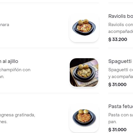
Raviolis b
onara
Raviolis co
acompañado
$ 33.200
l ajillo
Spaguetti
 champiñón con
Spaguetti c
n.
y acompaña
$ 31.000
Pasta fetu
ognesa gratinada,
Pasta con s
nes.
pan.
$ 31.000