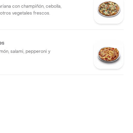
ariana con champiñón, cebolla,
 otros vegetales frescos.
es
amón, salami, pepperoni y