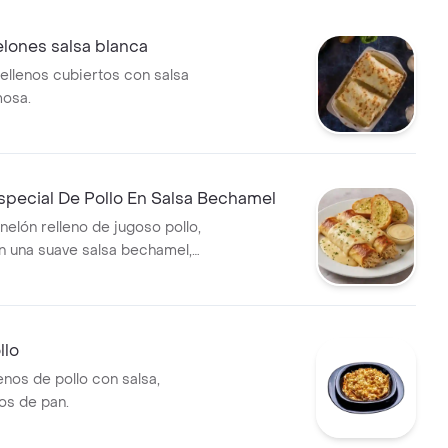
lones salsa blanca
ellenos cubiertos con salsa
mosa.
special De Pollo En Salsa Bechamel
nelón relleno de jugoso pollo,
n una suave salsa bechamel,
de pan de ajo crujiente.
llo
lenos de pollo con salsa,
s de pan.