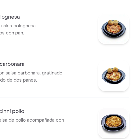
olognesa
n salsa bolognesa
s con pan.
 carbonara
on salsa carbonara, gratinado
do de dos panes.
cinni pollo
alsa de pollo acompañada con