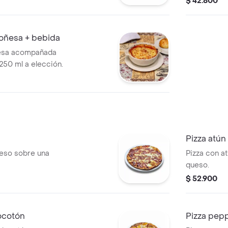
$ 42.800
loñesa + bebida
ñesa acompañada
250 ml a elección.
Pizza atún
ueso sobre una
Pizza con a
queso.
$ 52.900
ocotón
Pizza pep