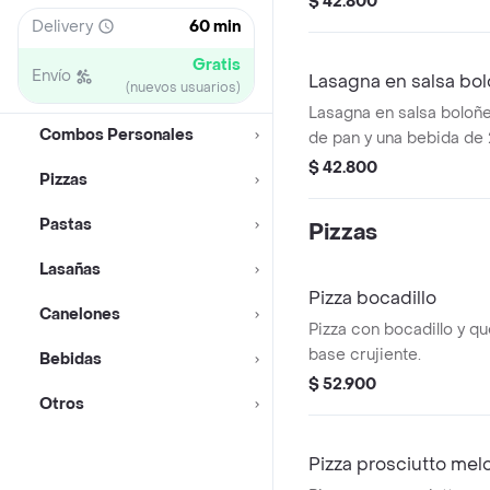
$ 42.800
Delivery
60 min
Gratis
Envío
Lasagna en salsa bo
(nuevos usuarios)
Lasagna en salsa bolo
Combos Personales
de pan y una bebida de 
$ 42.800
Pizzas
Pastas
Pizzas
Lasañas
Pizza bocadillo
Canelones
Pizza con bocadillo y q
base crujiente.
Bebidas
$ 52.900
Otros
Pizza prosciutto mel