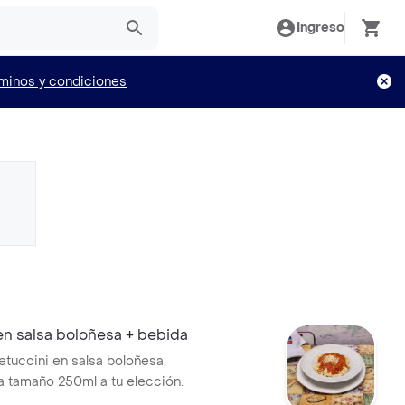
Ingreso
minos y condiciones
en salsa boloñesa + bebida
fetuccini en salsa boloñesa,
a tamaño 250ml a tu elección.