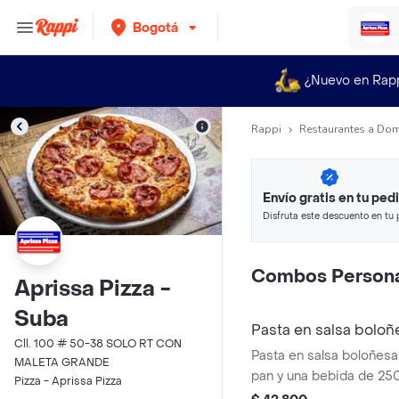
Bogotá
¿Nuevo en Rap
Rappi
Restaurantes a Dom
Envío gratis en tu ped
Disfruta este descuento en tu 
en minutos.
Combos Persona
Aprissa Pizza -
Suba
Pasta en salsa boloñ
Cll. 100 # 50-38 SOLO RT CON
Pasta en salsa boloñe
MALETA GRANDE
pan y una bebida de 250
Pizza - Aprissa Pizza