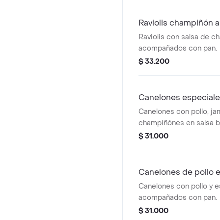
Raviolis champiñón al 
Raviolis con salsa de c
acompañados con pan.
$ 33.200
Canelones especial
Canelones con pollo, ja
champiñónes en salsa b
acompañados con pan.
$ 31.000
Canelones de pollo 
Canelones con pollo y e
acompañados con pan.
$ 31.000