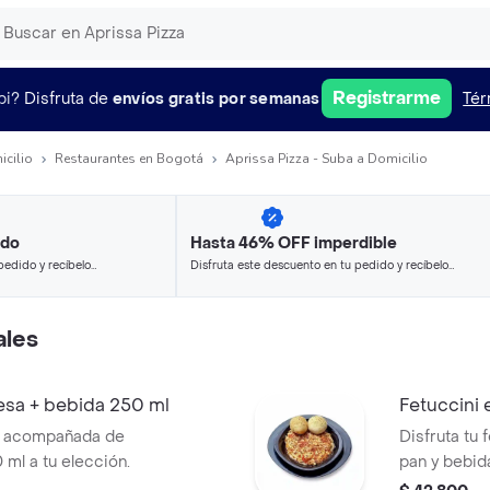
Registrarme
pi?
Disfruta de
envíos gratis por semanas
Tér
icilio
Restaurantes en Bogotá
Aprissa Pizza - Suba a Domicilio
ido
Hasta 46% OFF imperdible
pedido y recíbelo
Disfruta este descuento en tu pedido y recíbelo
en minutos.
les
esa + bebida 250 ml
Fetuccini 
sa acompañada de
Disfruta tu 
 ml a tu elección.
pan y bebid