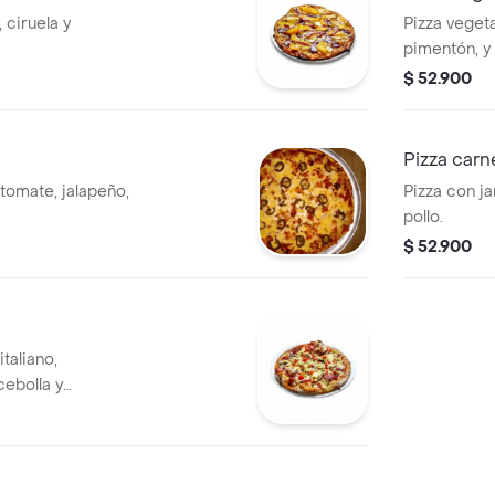
 ciruela y
Pizza veget
pimentón, y
$ 52.900
Pizza carn
tomate, jalapeño,
Pizza con j
pollo.
$ 52.900
taliano,
ebolla y