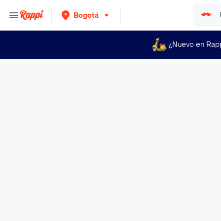
Bogotá
¿Nuevo en Rap