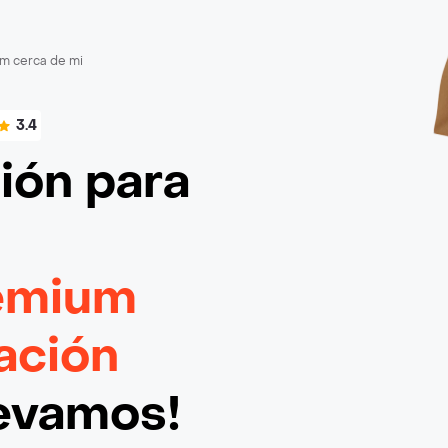
m cerca de mi
3.4
ción
para
emium
ación
levamos!