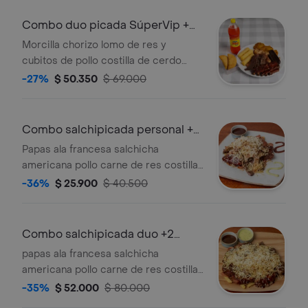
Combo duo picada SúperVip +
bebidas
Morcilla chorizo lomo de res y
cubitos de pollo costilla de cerdo
carne de res. Acompañadas de
-27%
$ 50.350
$ 69.000
patacones croquetas de yuca frita y
gaseosa litro a eleccion
Combo salchipicada personal +
gaseosa
Papas ala francesa salchicha
americana pollo carne de res costilla
de cerdo chorizo papas fosforo y
-36%
$ 25.900
$ 40.500
salsa de la casa
Combo salchipicada duo +2
gaseosa
papas ala francesa salchicha
americana pollo carne de res costilla
de cerdo chorizo papas fosforo y
-35%
$ 52.000
$ 80.000
salsa de la casa