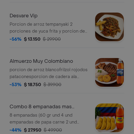
Desvare Vip
Porcion de arroz tempanyaki 2
porciones de yuca frita y porcion de
pollo teriyaki con verduras.
-56%
$ 13.150
$ 29.900
Almuerzo Muy Colombiano
porcion de arroz blancofrilzol rojodos
pataconesporcion de cadera ala
parrillaporcion de
-53%
$ 18.750
$ 39.900
chicharron+gaseosa 250ml
Combo 8 empanadas mas
gaseosa 1 litro
8 empanadas (60 gr und 4 und
empanadas de papa carne 2 und
empandas de pollo 2 und empanadas
-44%
$ 27.950
$ 49.900