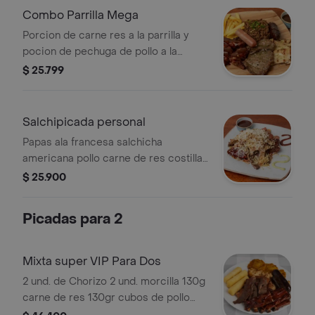
Combo Parrilla Mega
Porcion de carne res a la parrilla y
pocion de pechuga de pollo a la
parrilla mas porcion de chorizo santa
$ 25.799
rosono mas morzilla porcion de arroz
tepanyaki mas porcion de papas ala
francesa .
Salchipicada personal
Papas ala francesa salchicha
americana pollo carne de res costilla
de cerdo chorizo papas fosforo y
$ 25.900
salsa de la casa
Picadas para 2
Mixta super VIP Para Dos
2 und. de Chorizo 2 und. morcilla 130g
carne de res 130gr cubos de pollo
250g de costilla de cerdo patacones