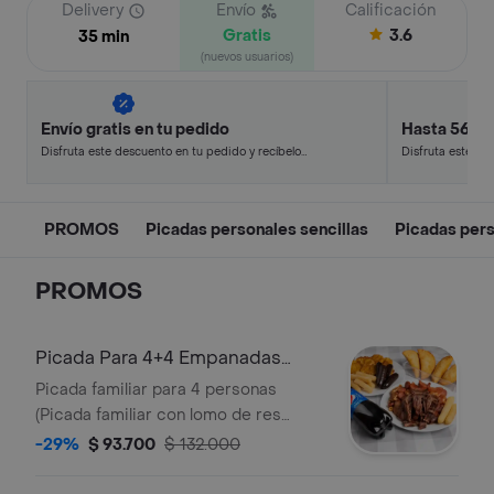
Delivery
Envío
Calificación
Gratis
3.6
35 min
(nuevos usuarios)
Envío gratis en tu pedido
Hasta 56% 
Disfruta este descuento en tu pedido y recíbelo
Disfruta este de
en minutos.
en minutos.
PROMOS
Picadas personales sencillas
Picadas pers
PROMOS
Picada Para 4+4 Empanadas
+Gaseosa
Picada familiar para 4 personas
(Picada familiar con lomo de res
cubitos de pollo costilla de cerdo
-29%
$ 93.700
$ 132.000
chorizo morcilla. Acompañadas de
patacones croquetas de yuca) + 4