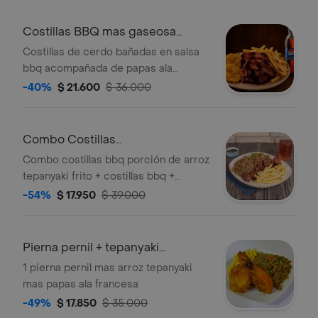
Costillas BBQ mas gaseosa
250ml
Costillas de cerdo bañadas en salsa
bbq acompañada de papas ala
francesa y patacones
-40%
$ 21.600
$ 36.000
Combo Costillas
Bbq+arroz+bebida400ml
Combo costillas bbq porción de arroz
tepanyaki frito + costillas bbq +
porción de papa francesa + bebida a
-54%
$ 17.950
$ 39.000
elección.
Pierna pernil + tepanyaki
Francesa
1 pierna pernil mas arroz tepanyaki
mas papas ala francesa
-49%
$ 17.850
$ 35.000