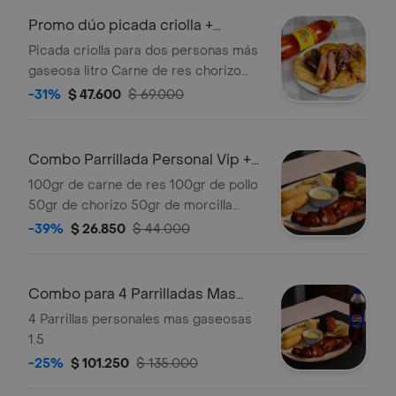
empanadas de jamón y queso +
Promo dúo picada criolla +
Gaseosa 1.5 L.
gaseosa
Picada criolla para dos personas más
gaseosa litro Carne de res chorizo
morcilla chicharrón carnudo presa de
-31%
$ 47.600
$ 69.000
pollo patacones croquetas de yuca.
Combo Parrillada Personal Vip +
Gaseosa
100gr de carne de res 100gr de pollo
50gr de chorizo 50gr de morcilla
100gr de costilla de cerdo en salsa
-39%
$ 26.850
$ 44.000
bbq patacones arepa de queso más
gaseosa 400 ml.
Combo para 4 Parrilladas Mas
Gaseosa 1.5
4 Parrillas personales mas gaseosas
1.5
-25%
$ 101.250
$ 135.000