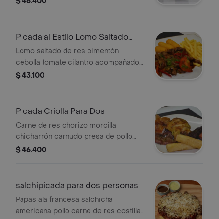
$ 46.400
croquetas de yuca
Picada al Estilo Lomo Saltado
Para Dos
Lomo saltado de res pimentón
cebolla tomate cilantro acompañados
de papas francesa y croqueta de
$ 43.100
yuca
Picada Criolla Para Dos
Carne de res chorizo morcilla
chicharrón carnudo presa de pollo
patacones croqueta de yuca
$ 46.400
salchipicada para dos personas
Papas ala francesa salchicha
americana pollo carne de res costilla