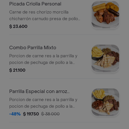
Picada Criolla Personal
Carne de res chorizo morcilla
chicharrón carnudo presa de pollo
patacones croqueta de yuca
$ 23.600
Combo Parrilla Mixto
Porcion de carne res a la parrilla y
pocion de pechuga de pollo a la
parrilla porcion de arroz tepanyaki
$ 21.100
mas porcion de papas ala francesa .
Parrilla Especial con arroz
tepanyaki
Porcion de carne res a la parrilla y
pocion de pechuga de pollo a la
parrilla mas pocion de costillas bbq
-48%
$ 19.750
$ 38.000
mas porcion de arroz tepanyaki mas
porcion de papas ala francesa.