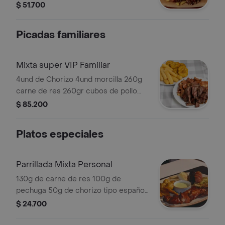
de cerdo chorizo papas fosforo y
$ 51.700
salsa de la casa
Picadas familiares
Mixta super VIP Familiar
4und de Chorizo 4und morcilla 260g
carne de res 260gr cubos de pollo
500g de costilla de cerdo patacones
$ 85.200
croquetas de yuca
Platos especiales
Parrillada Mixta Personal
130g de carne de res 100g de
pechuga 50g de chorizo tipo español
50g de morcilla 100g de costilla de
$ 24.700
cerdo patacones croquetas de yuca