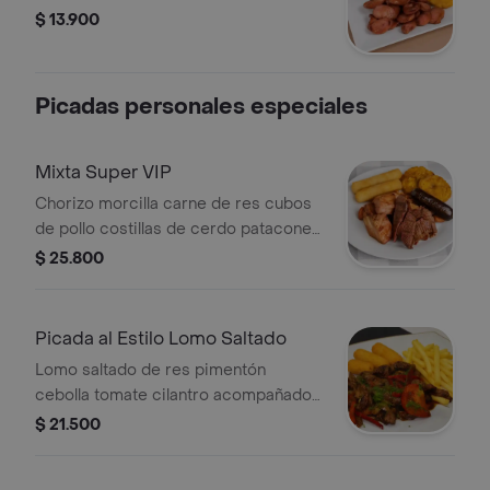
$ 13.900
Picadas personales especiales
Mixta Super VIP
Chorizo morcilla carne de res cubos
de pollo costillas de cerdo patacones
croquetas de yuca
$ 25.800
Picada al Estilo Lomo Saltado
Lomo saltado de res pimentón
cebolla tomate cilantro acompañados
de papas francesa y croqueta de
$ 21.500
yuca