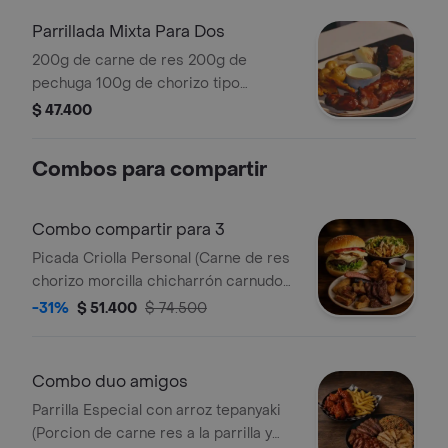
Parrillada Mixta Para Dos
200g de carne de res 200g de
pechuga 100g de chorizo tipo
español 100g de morcilla 200g de
$ 47.400
costilla de cerdo patacones
croquetas de yuca
Combos para compartir
Combo compartir para 3
Picada Criolla Personal (Carne de res
chorizo morcilla chicharrón carnudo
presa de pollo patacones croqueta
-31%
$ 51.400
$ 74.500
de yuca) Hamburguesa mixta (14 de
libra de carne 14 de libra de pechuga
queso tomate cebolla lechuga papá
Combo duo amigos
chip) Salchipapa de Pollo Salteada al
Parrilla Especial con arroz tepanyaki
Wok Personal ( Cubos de pollo
(Porcion de carne res a la parrilla y
salteado al wok terminado en sal de