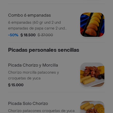
de solo carne ) 1 gaseosa litro(sabor a
eleccion).
Combo 6 empanadas
6 empanadas (60 gr und 2 und
empanadas de papa carne 2 und
empandas de pollo 2 und empanadas
-50%
$ 18.500
$ 37.000
de solo carne )
Picadas personales sencillas
Picada Chorizo y Morcilla
Chorizo morcilla patacones y
croquetas de yuca
$ 15.000
Picada Solo Chorizo
Chorizo patacones croquetas de yuca