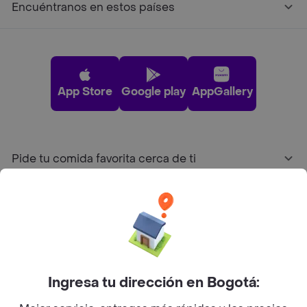
Encuéntranos en estos países
App Store
Google play
AppGallery
Pide tu comida favorita cerca de ti
Categorías
Únete a Rappi
Ingresa tu dirección en Bogotá:
Sobre Rappi