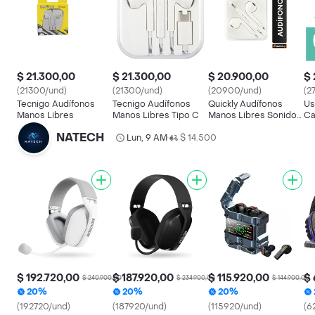
$ 21.300,00
$ 21.300,00
$ 20.900,00
$ 
(21300/und)
(21300/und)
(20900/und)
(2
Tecnigo Audífonos
Tecnigo Audífonos
Quickly Audífonos
Us
Manos Libres
Manos Libres Tipo C
Manos Libres Sonido
Ca
Estéreo Conector 3.5
Bl
NATECH
Lun, 9 AM
$ 14.500
mm
•
$ 192.720,00
$ 187.920,00
$ 115.920,00
$ 
$ 240.900,00
$ 234.900,00
$ 144.900,00
20%
20%
20%
(192720/und)
(187920/und)
(115920/und)
(6