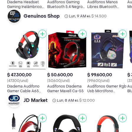
Diadema Headset
Audífonos Gaming
Audifonos Manos
Au
Gaming Inalámbrico
Bluetooth 5.4 Negro
Libres Bluetooth
Mi
Movisun Kg-200
Movisun Kg-200
Gamer 4 Auriculares
Y 
Genuinos Shop
Bluetooth 5.4
Micrófono
Lun, 9 AM
Digital
$ 14.500
Pl
•
Micrófono Enc
Cancelación Ruido
$ 47.300,00
$ 50.600,00
$ 99.600,00
$ 
(47300/und)
(50600/und)
(99600/und)
(3
Diadema Audifono
Audífonos Diadema
Audífonos Gamer Rgb
Au
Gamer Cable A65
Gamer Maxell Ca-55
Usb Micrófono
Bl
Gaming Headset
Volumen Aaa-m10
N6
JD Market
Lun, 8 AM
$ 12.000
•