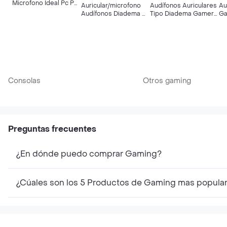
Microfono Ideal Pc Ps4
Auricular/microfono
Audífonos Auriculares
Au
Xbox Gaming
Audífonos Diadema Pc
Tipo Diadema Gamer
Ga
Gamer
Camuflados K1
G2
Consolas
Otros gaming
Preguntas frecuentes
¿En dónde puedo comprar Gaming?
¿Cúales son los 5 Productos de Gaming mas popula