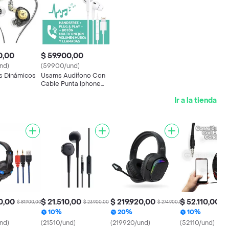
0,00
$ 59.900,00
nd)
(59900/und)
s Dinámicos
Usams Audífono Con
Cable Punta Iphone
Blanco Ep41
Ir a la tienda
0,00
$ 21.510,00
$ 219.920,00
$ 52.110,00
$ 81.900,00
$ 23.900,00
$ 274.900,00
$ 5
10%
20%
10%
nd)
(21510/und)
(219920/und)
(52110/und)