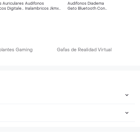
s Auriculares
Audifonos
Audifonos Diadema
cos Digitales
Inalambricos Jkmx
Gato Bluetooth Con
Gamer Jk3
Microfono
olantes Gaming
Gafas de Realidad Virtual