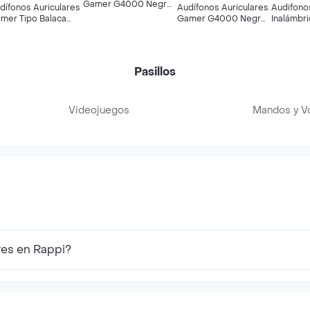
Gamer G4000 Negro
dífonos Auriculares
Audífonos Auriculares
Audifono
Con Rojo Luz Led
mer Tipo Balaca
Gamer G4000 Negro
Inalámbri
600, Alámbricos
Con Azul Luz Led
V5.3
Pasillos
Videojuegos
Mandos y V
res en Rappi?