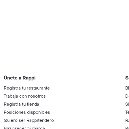
Únete a Rappi
S
Registra tu restaurante
B
Trabaja con nosotros
D
Registra tu tienda
S
Posiciones disponibles
T
Quiero ser Rappitendero
R
Haz crecer tu marca
P