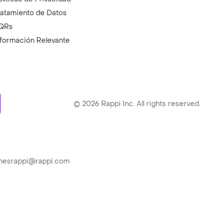
ratamiento de Datos
QRs
nformación Relevante
ry
©
2026
Rappi Inc. All rights reserved.
ionesrappi@rappi.com