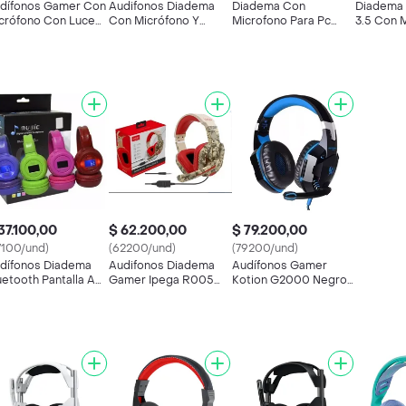
dífonos Gamer Con
Audifonos Diadema
Diadema Con
Diadema 
crófono Con Luces
Con Micrófono Y
Microfono Para Pc
3.5 Con 
Cable Reforzado
Control De Volumen
Cómoda Básica A500
Led Rx2
ug 3.5 Mm
Plug 3.5mm
37.100,00
$ 62.200,00
$ 79.200,00
7100/und)
(62200/und)
(79200/und)
dífonos Diadema
Audifonos Diadema
Audífonos Gamer
uetooth Pantalla Aux
Gamer Ipega R005
Kotion G2000 Negro
5bt
Camuflado Con
Y Azul Con Luz Led
Microfono