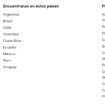
Encuéntranos en estos países
P
Argentina
H
m
Brasil
P
Chile
P
Colombia
C
Costa Rica
S
Ecuador
C
México
d
Perú
P
Uruguay
C
d
C
C
m