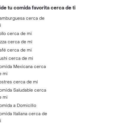
ide tu comida favorita cerca de ti
amburguesa cerca de
i
ollo cerca de mi
izza cerca de mi
afé cerca de mi
ushi cerca de mi
omida Mexicana cerca
e mi
ostres cerca de mi
omida Saludable cerca
e mi
omida a Domicilio
omida Italiana cerca de
i