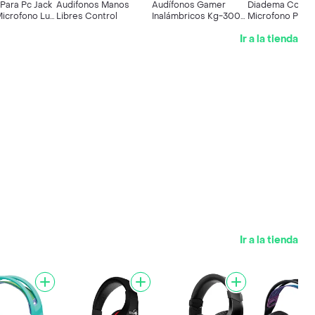
Para Pc Jack
Audifonos Manos
Audífonos Gamer
Diadema Con
Microfono Luz
Libres Control
Inalámbricos Kg-300
Microfono Para
00
Bluetooth 2.4ghz 70
Comoda Básica
Ir a la tienda
Horas
Ir a la tienda