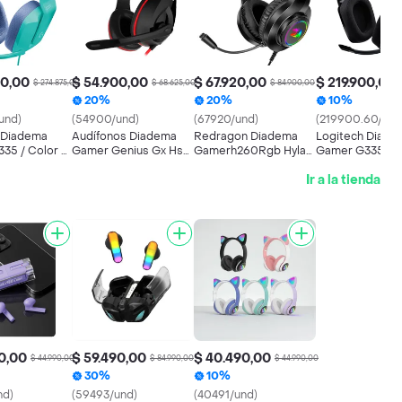
00,00
$ 54.900,00
$ 67.920,00
$ 219.900,00
$ 274.875,00
$ 68.625,00
$ 84.900,00
20%
20%
10%
und)
(54900/und)
(67920/und)
(219900.60/und
 Diadema
Audífonos Diadema
Redragon Diadema
Logitech Diade
35 / Color &
Gamer Genius Gx Hs-
Gamerh260Rgb Hylas
Gamer G335 / C
Pc. Ps5. Xbox
g560 Micrófono
Usb/3.5Mm Con
Confort. Pc. Ps
Ir a la tienda
Ajustable 3.5mm Pc
Microfono Negro
Negro
Ps5/ps4 Xbox Switch
Diseño Ligero
0,00
$ 59.490,00
$ 40.490,00
$ 44.990,00
$ 84.990,00
$ 44.990,00
30%
10%
nd)
(59493/und)
(40491/und)