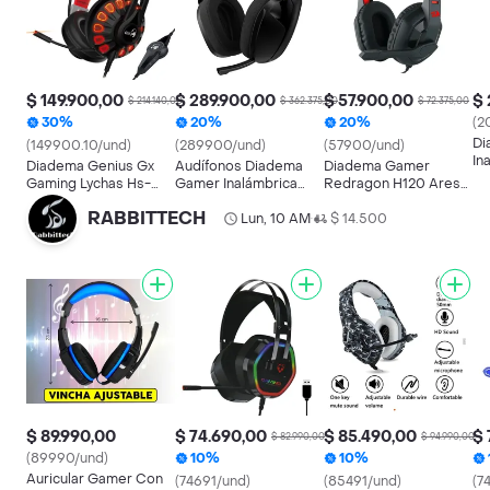
$ 149.900,00
$ 289.900,00
$ 57.900,00
$ 
$ 214.140,00
$ 362.375,00
$ 72.375,00
30%
20%
20%
(2
Di
(149900.10/und)
(289900/und)
(57900/und)
In
Diadema Genius Gx
Audífonos Diadema
Diadema Gamer
Lo
Gaming Lychas Hs-
Gamer Inalámbrica
Redragon H120 Ares,
W
g680 / Sonido 7.1
Logitech G321
Micrófono / Plug
RABBITTECH
Canales
Lightspeed Bluetooth
Lun, 10 AM
3.5mm
$ 14.500
•
Flip-to-mute
Pc/ps5/switch -
Negro
$ 89.990,00
$ 74.690,00
$ 85.490,00
$ 
$ 82.990,00
$ 94.990,00
(89990/und)
10%
10%
Auricular Gamer Con
(74691/und)
(85491/und)
(7