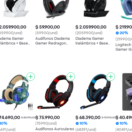
2.059.900,00
$ 59.900,00
$ 2.059.900,00
$ 219.9
059900/und)
(59900/und)
(2059900/und)
20%
adema Gamer
Audífonos Diadema
Diadema Gamer
(219900/
alámbrica + Base
Gamer Redragon
Inalámbrica + Base
Logitech
gitech Astro A50 X
H120 Ares Rgb
Logitech Astro A50 X
Gamer G3
ht
Micrófono Abatible
Negro
Confort. 
Control Volumen
Mint
Conector 3.5mm Usb
74.690,00
$ 75.990,00
$ 68.390,00
$ 40.49
$ 82.990,00
$ 75.990,00
10%
(75990/und)
10%
10%
Audífonos Auriculares
4691/und)
(68391/und)
(40491/u