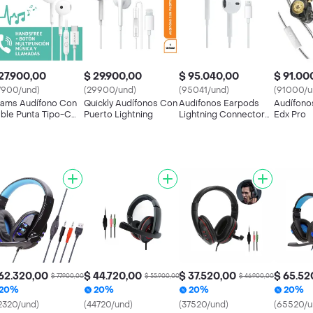
27.900,00
$ 29.900,00
$ 95.040,00
$ 91.00
7900/und)
(29900/und)
(95041/und)
(91000/u
ams Audífono Con
Quickly Audífonos Con
Audifonos Earpods
Audífono
ble Punta Tipo-C
Puerto Lightning
Lightning Connector
Edx Pro
anco Ep50
Genericos
62.320,00
$ 44.720,00
$ 37.520,00
$ 65.52
$ 77.900,00
$ 55.900,00
$ 46.900,00
20%
20%
20%
20%
2320/und)
(44720/und)
(37520/und)
(65520/u