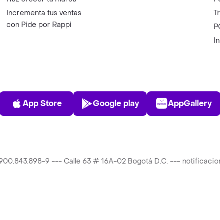
Incrementa tus ventas
T
con Pide por Rappi
P
I
App Store
Play Store
AppGalle
App Store
Google play
AppGallery
T 900.843.898-9 --- Calle 63 # 16A-02 Bogotá D.C. --- notificac