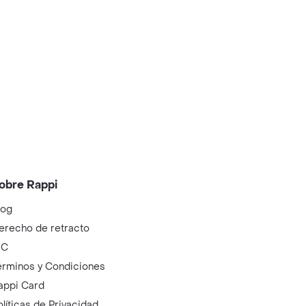
obre Rappi
log
erecho de retracto
IC
érminos y Condiciones
appi Card
olíticas de Privacidad