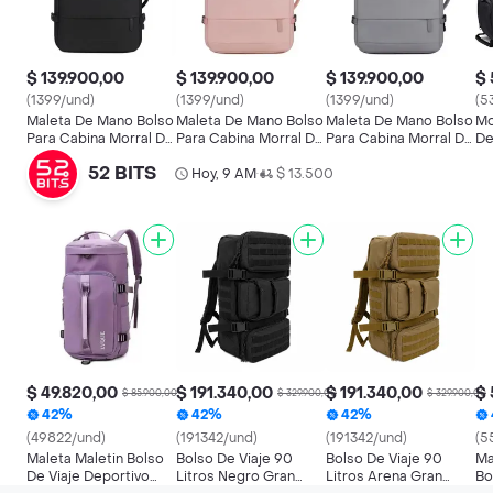
$ 139.900,00
$ 139.900,00
$ 139.900,00
$ 
(1399/und)
(1399/und)
(1399/und)
(5
Maleta De Mano Bolso
Maleta De Mano Bolso
Maleta De Mano Bolso
Mo
Para Cabina Morral De
Para Cabina Morral De
Para Cabina Morral De
De
Viaje
Viaje
Viaje
Un
52 BITS
Hoy, 9 AM
$ 13.500
•
$ 49.820,00
$ 191.340,00
$ 191.340,00
$ 
$ 85.900,00
$ 329.900,00
$ 329.900,00
42%
42%
42%
(49822/und)
(191342/und)
(191342/und)
(5
Maleta Maletin Bolso
Bolso De Viaje 90
Bolso De Viaje 90
Ma
De Viaje Deportivo
Litros Negro Gran
Litros Arena Gran
Bo