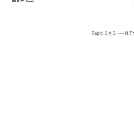
Rappi S.A.S. --- NI