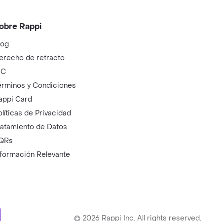
obre Rappi
log
erecho de retracto
IC
érminos y Condiciones
appi Card
olíticas de Privacidad
ratamiento de Datos
QRs
nformación Relevante
ry
©
2026
Rappi Inc. All rights reserved.