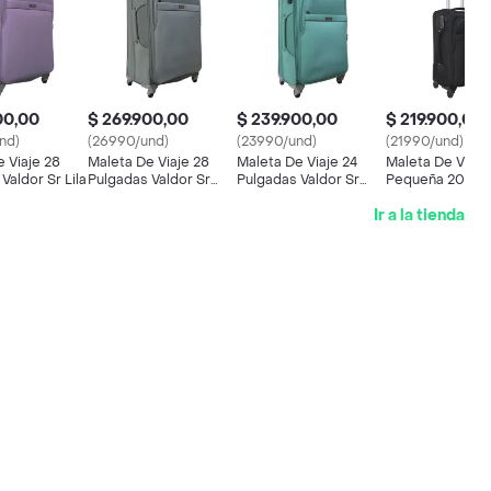
00,00
$ 269.900,00
$ 239.900,00
$ 219.900,00
nd)
(26990/und)
(23990/und)
(21990/und)
 Viaje 28
Maleta De Viaje 28
Maleta De Viaje 24
Maleta De Viaje
Valdor Sr Lila
Pulgadas Valdor Sr
Pulgadas Valdor Sr
Pequeña 20 Pul
Grey
Green
Valdor Sr Black
Ir a la tienda