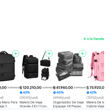
Ir a la tienda
0,00
$ 120.210,00
$ 41.940,00
$ 75.920,00
$ 130.900,00
$ 210.900,00
$ 69.900,00
$ 
43%
40%
42%
nd)
(120213/und)
(41940/und)
(75922/und)
e Mano Para
Maleta De Viaje
Organizador De Viaje
Maleta De Mano
aje Y
Grande 3 En 1 Con
Equipaje X8 Piezas
Cabina Viaje Y