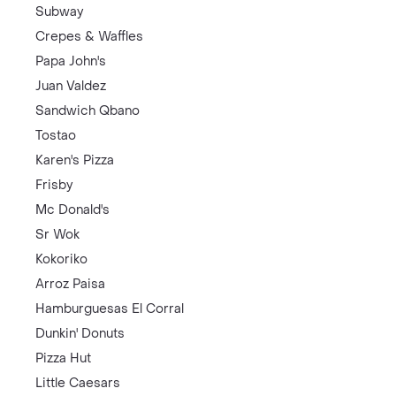
Subway
Crepes & Waffles
Papa John's
Juan Valdez
Sandwich Qbano
Tostao
Karen's Pizza
Frisby
Mc Donald's
Sr Wok
Kokoriko
Arroz Paisa
Hamburguesas El Corral
Dunkin' Donuts
Pizza Hut
Little Caesars