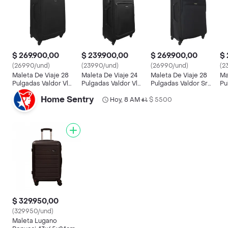
$ 269.900,00
$ 239.900,00
$ 269.900,00
$ 
(26990/und)
(23990/und)
(26990/und)
(2
Maleta De Viaje 28
Maleta De Viaje 24
Maleta De Viaje 28
Ma
Pulgadas Valdor Vl
Pulgadas Valdor Vl
Pulgadas Valdor Sr
Pu
Black
Black
Black
Gr
Home Sentry
Hoy, 8 AM
$ 5500
•
$ 329.950,00
(329950/und)
Maleta Lugano