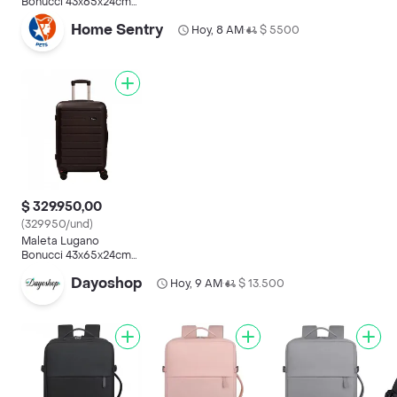
Bonucci 43x65x24cm
Negro Polieste
Home Sentry
Hoy, 8 AM
$ 5500
•
$ 329.950,00
(329950/und)
Maleta Lugano
Bonucci 43x65x24cm
Negro Polieste
Dayoshop
Hoy, 9 AM
$ 13.500
•