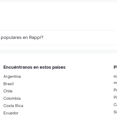
ffel Con Ruedas
Grande Azul
Zapatero
Ordenad
lor Negro
Impermea
Negro
s populares en Rappi?
Encuéntranos en estos países
P
Argentina
H
m
Brasil
P
Chile
P
Colombia
C
Costa Rica
S
Ecuador