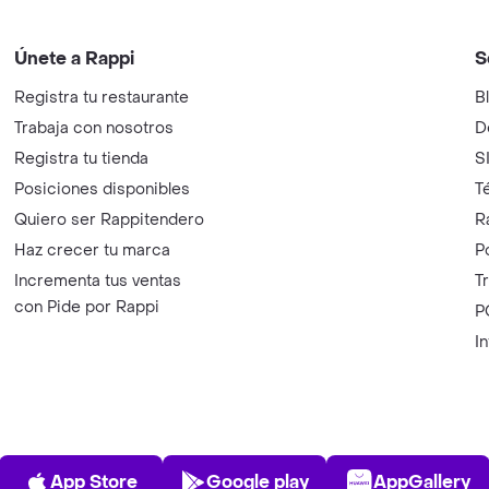
Únete a Rappi
S
Registra tu restaurante
B
Trabaja con nosotros
D
Registra tu tienda
S
Posiciones disponibles
T
Quiero ser Rappitendero
R
Haz crecer tu marca
P
Incrementa tus ventas
T
con Pide por Rappi
P
I
App Store
Play Store
AppGalle
App Store
Google play
AppGallery