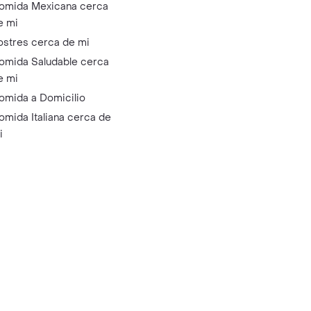
omida Mexicana cerca
e mi
ostres cerca de mi
omida Saludable cerca
e mi
omida a Domicilio
omida Italiana cerca de
i