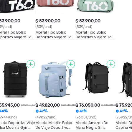
53.900,00
$ 53.900,00
$ 53.900,00
39/und)
(539/und)
(539/und)
rral Tipo Bolso
Morral Tipo Bolso
Morral Tipo Bolso
portivo Viajero T60
Deportivo Viajero T60
Deportivo Viajero T60
isex
Unisex
Unisex
55.945,00
$ 49.820,00
$ 76.050,00
$ 75.92
$ 99.900,00
$ 85.900,00
$ 128.900,00
44%
42%
41%
42%
5944/und)
(49822/und)
(76051/und)
(75922/u
leta Deportiva Viaje
Maleta Maletin Bolso
Maleta Amazon De
Maleta D
lsa Mochila Gym
De Viaje Deportivo
Mano Negro Sin
Cabina Vi