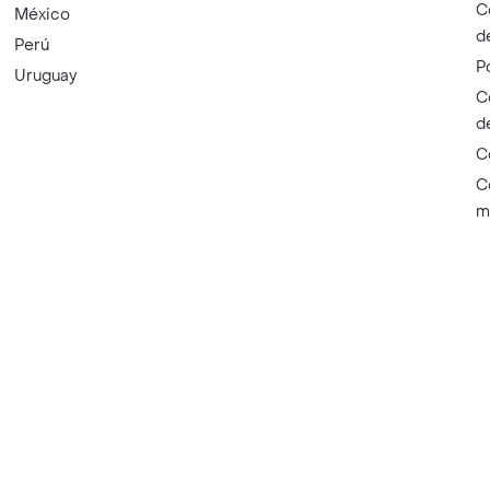
C
México
d
Perú
P
Uruguay
C
d
C
C
m