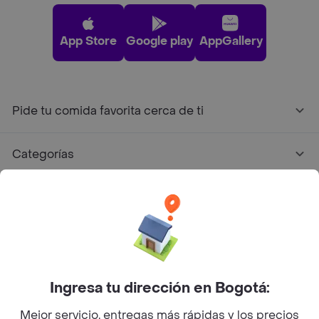
App Store
Google play
AppGallery
Pide tu comida favorita cerca de ti
Categorías
Únete a Rappi
Sobre Rappi
Facebook
Twitter
Instagram
Ingresa tu dirección en Bogotá:
Mejor servicio, entregas más rápidas y los precios
©
2026
Rappi Inc. All rights reserved.