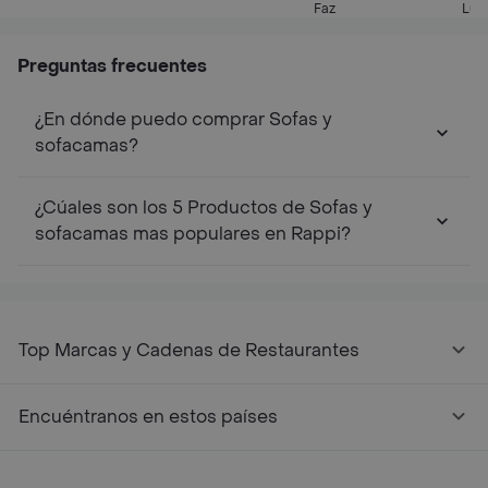
Acolchado Doble Faz 2
Acolchado Doble Faz 3
Faz
Luj
Puestos - Azul/gris -
Puestos - Azul/gris -
Unica
Unica
Preguntas frecuentes
¿En dónde puedo comprar Sofas y
sofacamas?
¿Cúales son los 5 Productos de Sofas y
sofacamas mas populares en Rappi?
Top Marcas y Cadenas de Restaurantes
Encuéntranos en estos países