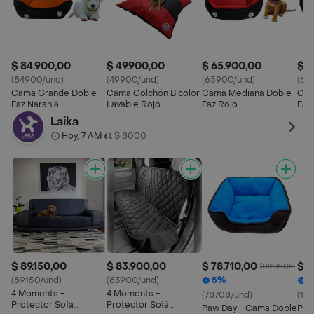
$ 84.900,00
$ 49.900,00
$ 65.900,00
$ 6
(84900/und)
(49900/und)
(65900/und)
(65
Cama Grande Doble
Cama Colchón Bicolor
Cama Mediana Doble
Cam
Faz Naranja
Lavable Rojo
Faz Rojo
Faz
Laika
Hoy, 7 AM
$ 8000
•
$ 89.150,00
$ 83.900,00
$ 78.710,00
$ 1
$ 82.850,00
(89150/und)
(83900/und)
5%
4 Moments -
4 Moments -
(78708/und)
(14
Protector Sofá
Protector Sofá
Paw Day - Cama Doble
Paw