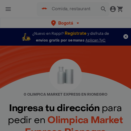
Bogotá
Regístrate
¿Nuevo en Rappi?
y disfruta de
envíos gratis por semanas
Aplican TyC
0 OLIMPICA MARKET EXPRESS EN RIONEGRO
Ingresa tu dirección
para
pedir en
Olimpica Market