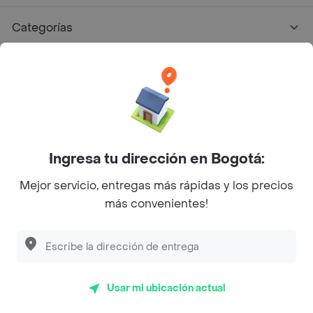
Categorías
Únete a Rappi
Sobre Rappi
Facebook
Twitter
Instagram
Ingresa tu dirección en Bogotá:
Mejor servicio, entregas más rápidas y los precios
©
2026
Rappi Inc. All rights reserved.
más convenientes!
Descubre las
PROMOCIONES
que tenemos
para ti
Rappi S.A.S. --- NIT 900.843.898-9 --- Calle 63 # 16A-02
Bogotá D.C. --- notificacionesrappi@rappi.com
Usar mi ubicación actual