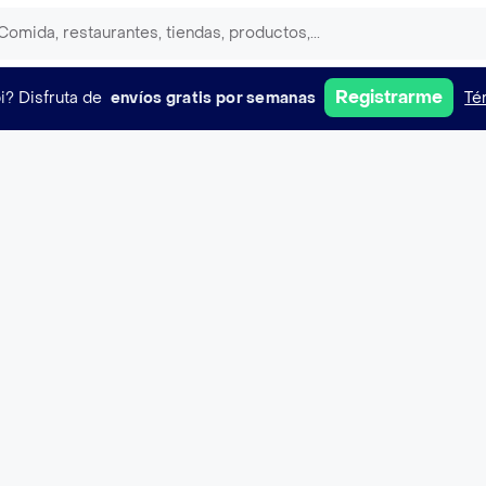
Registrarme
i?
Disfruta de
envíos gratis por semanas
Té