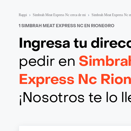
Rappi
Simbrah Meat Express Nc cerca de mi
Simbrah Meat Express Nc e
1 SIMBRAH MEAT EXPRESS NC EN RIONEGRO
Ingresa tu direc
pedir en
Simbra
Express Nc Rio
¡Nosotros te lo 