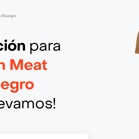
n Rionegro
ción
para
h Meat
negro
llevamos!