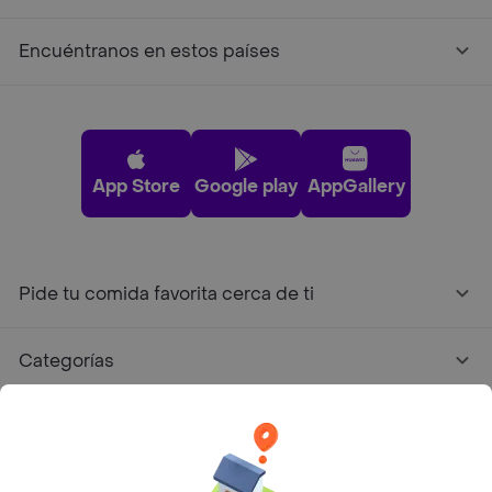
Encuéntranos en estos países
App Store
Google play
AppGallery
Pide tu comida favorita cerca de ti
Categorías
Únete a Rappi