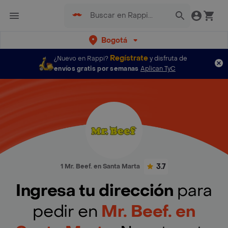
Bogotá
Regístrate
¿Nuevo en Rappi?
y disfruta de
envíos gratis por semanas
Aplican TyC
3.7
1 Mr. Beef. en Santa Marta
Ingresa tu dirección
para
pedir en
Mr. Beef. en