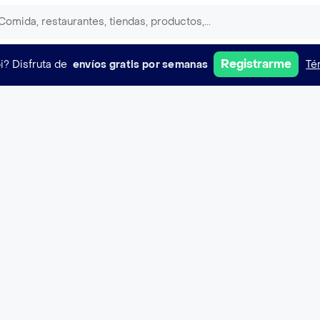
Registrarme
i?
Disfruta de
envíos gratis por semanas
Té