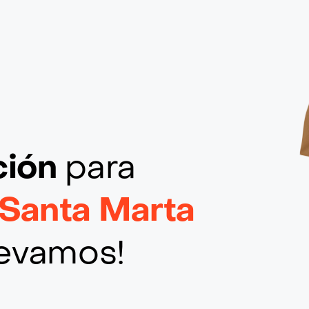
ción
para
 Santa Marta
llevamos!