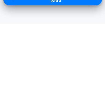
para ti
Carulla cerca de mi ubicación
ulla, Arrecife - 629
Carulla, Bellavista -
19 LOCAL 116 CENTRO COMERCIAL
24 # 1c / 19 Esq los Cocos 
ARRECIFE