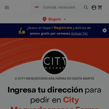
Bogotá
Regístrate
¿Nuevo en Rappi?
y disfruta de
envíos gratis por semanas
Aplican TyC
0 CITY MEQUEDOENCASA FARMA EN SANTA MARTA
Ingresa tu dirección
para
pedir en
City