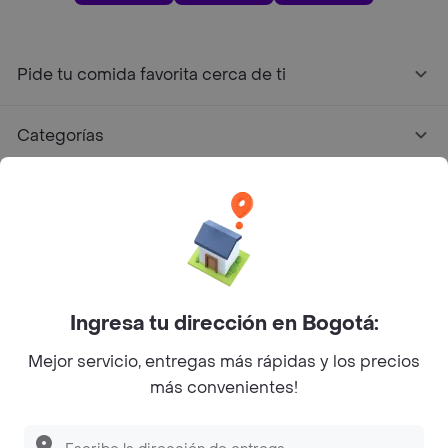
Pide tu comida favorita cerca de ti
Categorías
Únete a Rappi
Sobre Rappi
Facebook
Twitter
Instagram
Ingresa tu dirección en Bogotá:
Mejor servicio, entregas más rápidas y los precios
©
2026
Rappi Inc. All rights reserved.
más convenientes!
Descubre las
PROMOCIONES
que tenemos
para ti