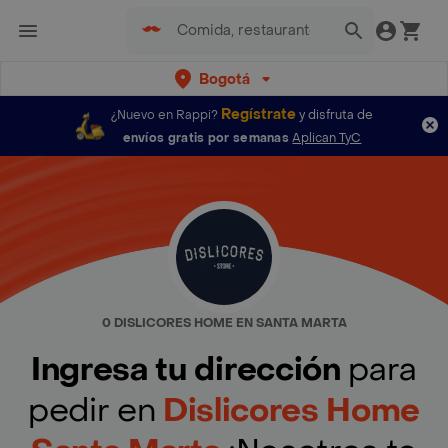
Bogotá
Regístrate
¿Nuevo en Rappi?
y disfruta de
envíos gratis por semanas
Aplican TyC
0 DISLICORES HOME EN SANTA MARTA
Ingresa tu dirección
para
pedir en
Dislicores Home