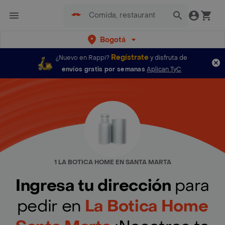
Bogotá
Regístrate
¿Nuevo en Rappi?
y disfruta de
envíos gratis por semanas
Aplican TyC
1 LA BOTICA HOME EN SANTA MARTA
Ingresa tu dirección
para
pedir en
La Botica Home