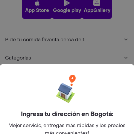
App Store
Google play
AppGallery
Pide tu comida favorita cerca de ti
Categorías
Únete a Rappi
Sobre Rappi
Facebook
Twitter
Instagram
Ingresa tu dirección en Bogotá:
Mejor servicio, entregas más rápidas y los precios
©
2026
Rappi Inc. All rights reserved.
más convenientes!