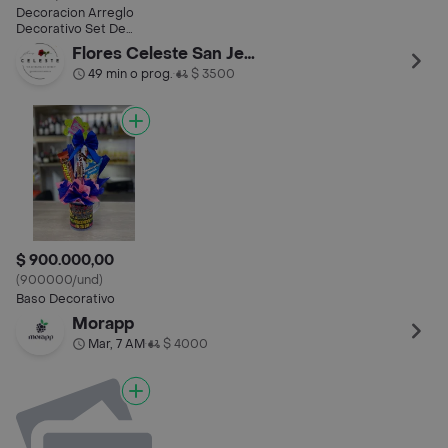
Decoracion Arreglo
Decorativo Set De
Cumpleaños Para
Flores Celeste San Jeronimo
Mascota
49 min o prog.
$ 3500
•
$ 900.000,00
(900000/und)
Baso Decorativo
Morapp
Mar, 7 AM
$ 4000
•