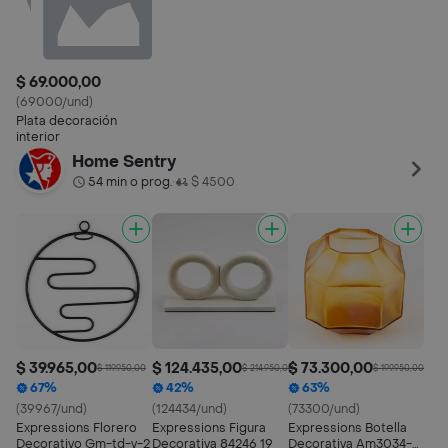
$ 69.000,00
(69000/und)
Plata decoración
interior
Home Sentry
54 min o prog.
$ 4500
•
$ 39.965,00
$ 124.435,00
$ 73.300,00
$ 119.950,00
$ 214.950,00
$ 199.950,00
67%
42%
63%
(39967/und)
(124434/und)
(73300/und)
Expressions Florero
Expressions Figura
Expressions Botella
Decorativo Gm-td-v-2
Decorativa 84246 19
Decorativa Am3034-