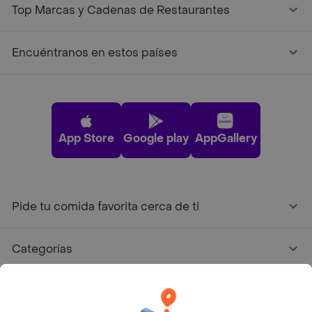
Top Marcas y Cadenas de Restaurantes
Encuéntranos en estos países
App Store
Google play
AppGallery
Pide tu comida favorita cerca de ti
Categorías
Únete a Rappi