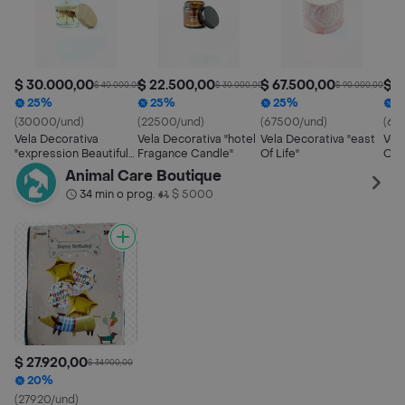
$ 30.000,00
$ 22.500,00
$ 67.500,00
$ 6
$ 40.000,00
$ 30.000,00
$ 90.000,00
25%
25%
25%
2
(30000/und)
(22500/und)
(67500/und)
(60
Vela Decorativa
Vela Decorativa "hotel
Vela Decorativa "east
Vel
"expression Beautiful
Fragance Candle"
Of Life"
Of L
Life"
Animal Care Boutique
34 min o prog.
$ 5000
•
$ 27.920,00
$ 34.900,00
20%
(27920/und)