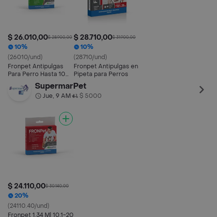
$ 26.010,00
$ 28.710,00
$ 28.900,00
$ 31.900,00
10%
10%
(26010/und)
(28710/und)
Fronpet Antipulgas
Fronpet Antipulgas en
Para Perro Hasta 10
Pipeta para Perros
Kg 1 Pipeta
SupermarPet
Jue, 9 AM
$ 5000
•
$ 24.110,00
$ 30.140,00
20%
(24110.40/und)
Fronpet 1.34 Ml 10.1-20