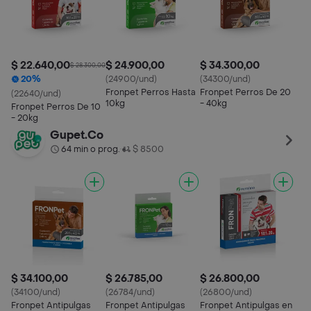
$ 22.640,00
$ 24.900,00
$ 34.300,00
$ 28.300,00
20%
(24900/und)
(34300/und)
Fronpet Perros Hasta
Fronpet Perros De 20
(22640/und)
10kg
- 40kg
Fronpet Perros De 10
- 20kg
Gupet.Co
64 min o prog.
$ 8500
•
$ 34.100,00
$ 26.785,00
$ 26.800,00
(34100/und)
(26784/und)
(26800/und)
Fronpet Antipulgas
Fronpet Antipulgas
Fronpet Antipulgas en