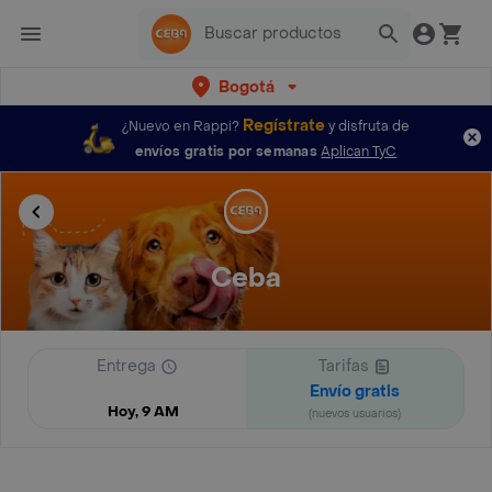
Bogotá
Regístrate
¿Nuevo en Rappi?
y disfruta de
envíos gratis por semanas
Aplican TyC
Ceba
Entrega
Tarifas
Envío gratis
Hoy, 9 AM
(nuevos usuarios)