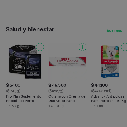
Salud y bienestar
Ver más
$ 5400
$ 46.500
$ 44.100
($180/g)
($465/g)
($44100/ml)
Pro Plan Suplemento
Cutamycon Crema de
Advantix Antipulgas
Probiótico Perro
Uso Veterinario
Para Perro >4 - 10 Kg 
Fortiflora Sobre
Pipeta
1 X 30 g
1 X 100 g
1 X 1 mL