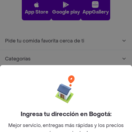
App Store
Google play
AppGallery
Pide tu comida favorita cerca de ti
Categorías
Únete a Rappi
Sobre Rappi
Facebook
Twitter
Instagram
Ingresa tu dirección en Bogotá:
Mejor servicio, entregas más rápidas y los precios
©
2026
Rappi Inc. All rights reserved.