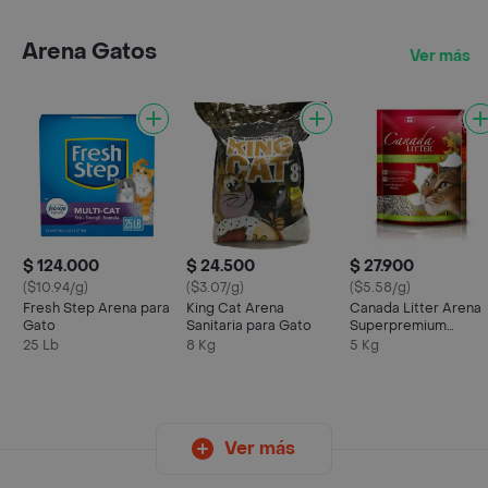
Arena Gatos
Ver más
$ 124.000
$ 24.500
$ 27.900
($10.94/g)
($3.07/g)
($5.58/g)
Fresh Step Arena para
King Cat Arena
Canada Litter Arena
Gato
Sanitaria para Gato
Superpremium
Aglomerante
25 Lb
8 Kg
5 Kg
Ver más