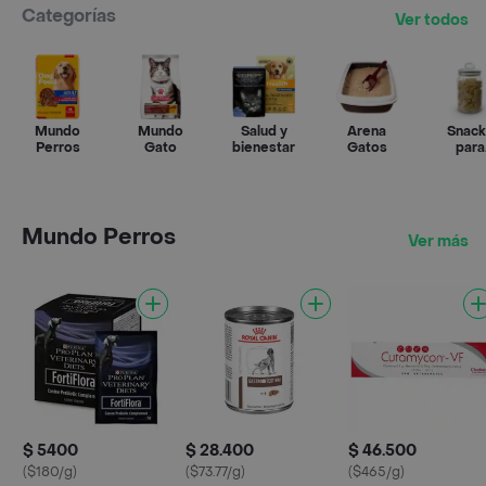
Categorías
Ver todos
Mundo
Mundo
Salud y
Arena
Snack
Perros
Gato
bienestar
Gatos
para
Mascot
Mundo Perros
Ver más
$ 5400
$ 28.400
$ 46.500
($180/g)
($73.77/g)
($465/g)