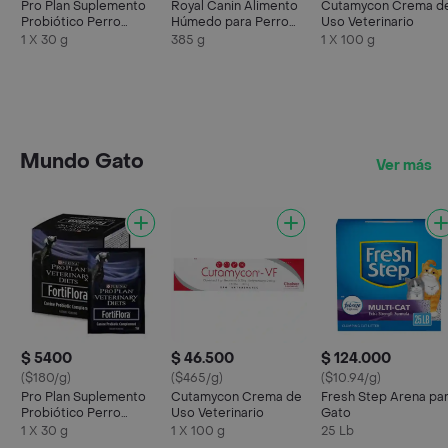
Pro Plan Suplemento
Royal Canin Alimento
Cutamycon Crema d
Probiótico Perro
Húmedo para Perro
Uso Veterinario
Fortiflora Sobre
Gastrointestinal
1 X 30 g
385 g
1 X 100 g
Mundo Gato
Ver más
$ 5400
$ 46.500
$ 124.000
($180/g)
($465/g)
($10.94/g)
Pro Plan Suplemento
Cutamycon Crema de
Fresh Step Arena pa
Probiótico Perro
Uso Veterinario
Gato
Fortiflora Sobre
1 X 30 g
1 X 100 g
25 Lb