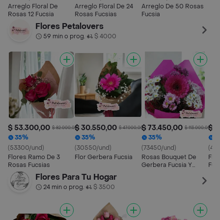
Arreglo Floral De
Arreglo Floral De 24
Arreglo De 50 Rosas
Rosas 12 Fucsia
Rosas Fucsias
Fucsia
Flores Petalovers
59 min o prog.
$ 4000
•
$ 53.300,00
$ 30.550,00
$ 73.450,00
$ 4
$ 82.000,00
$ 47.000,00
$ 113.000,00
35%
35%
35%
3
(53300/und)
(30550/und)
(73450/und)
(48
Flores Ramo De 3
Flor Gerbera Fucsia
Rosas Bouquet De
Flo
Rosas Fucsias
Gerbera Fucsia Y
Fuc
Margaritas
Flores Para Tu Hogar
24 min o prog.
$ 3500
•