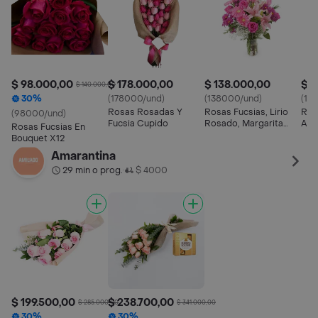
$ 98.000,00
$ 178.000,00
$ 138.000,00
$ 1
$ 140.000,00
30%
(178000/und)
(138000/und)
(14
Rosas Rosadas Y
Rosas Fucsias, Lirio
Ros
(98000/und)
Fucsia Cupido
Rosado, Margarita
Ast
Rosas Fucsias En
Morada, Gerbera
Bou
Bouquet X12
Fucsia En Jarron
Amarantina
29 min o prog.
$ 4000
•
$ 199.500,00
$ 238.700,00
$ 285.000,00
$ 341.000,00
30%
30%