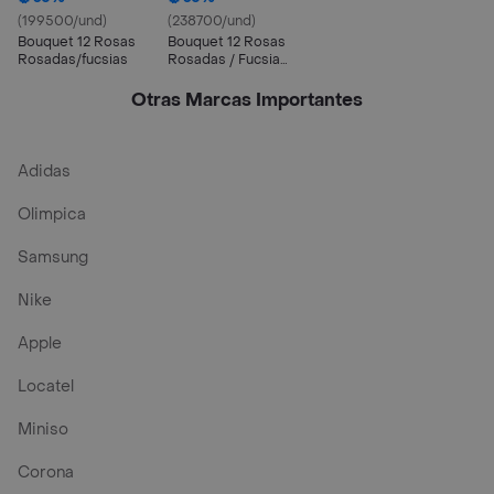
(199500/und)
(238700/und)
Bouquet 12 Rosas
Bouquet 12 Rosas
Rosadas/fucsias
Rosadas / Fucsia
Combo Chocolate
Con Ferrero Rocher
Otras Marcas Importantes
Pequeño
Adidas
Olimpica
Samsung
Nike
Apple
Locatel
Miniso
Corona