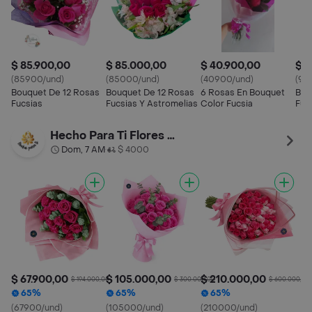
$ 85.900,00
$ 85.000,00
$ 40.900,00
$ 9
(85900/und)
(85000/und)
(40900/und)
(95
Bouquet De 12 Rosas
Bouquet De 12 Rosas
6 Rosas En Bouquet
Bou
Fucsias
Fucsias Y Astromelias
Color Fucsia
Fuc
Hecho Para Ti Flores Y Rosas
Dom, 7 AM
$ 4000
•
$ 67.900,00
$ 105.000,00
$ 210.000,00
$ 194.000,00
$ 300.000,00
$ 600.000,00
65%
65%
65%
(67900/und)
(105000/und)
(210000/und)