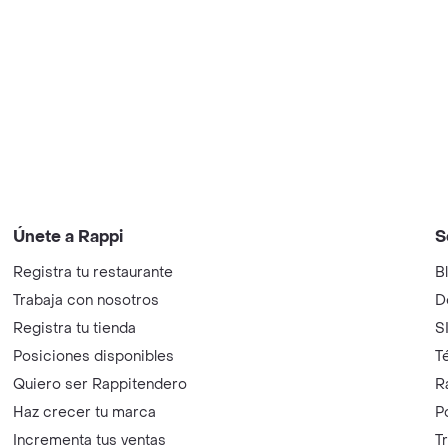
Únete a Rappi
S
Registra tu restaurante
B
Trabaja con nosotros
D
Registra tu tienda
S
Posiciones disponibles
T
Quiero ser Rappitendero
R
Haz crecer tu marca
P
Incrementa tus ventas
T