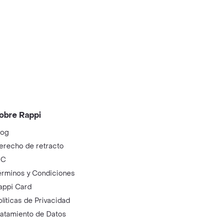
obre Rappi
log
erecho de retracto
IC
érminos y Condiciones
appi Card
olíticas de Privacidad
ratamiento de Datos