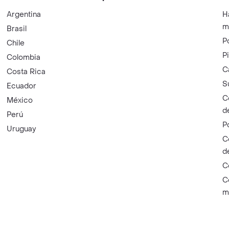
Argentina
H
m
Brasil
P
Chile
P
Colombia
C
Costa Rica
S
Ecuador
C
México
d
Perú
P
Uruguay
C
d
C
C
m