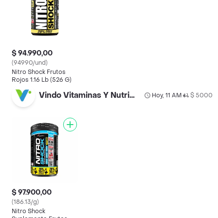
$ 94.990,00
(94990/und)
Nitro Shock Frutos
Rojos 1.16 Lb (526 G)
Vindo Vitaminas Y Nutrición Santa Ana
Hoy, 11 AM
$ 5000
•
$ 97.900,00
(186.13/g)
Nitro Shock