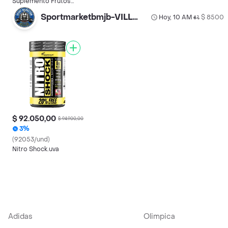
Suplemento Frutos
Rojos Megaplex
Sportmarketbmjb-VILLAS
Hoy, 10 AM
$ 8500
•
$ 92.050,00
$ 94.900,00
3%
(92053/und)
Nitro Shock.uva
Adidas
Olimpica