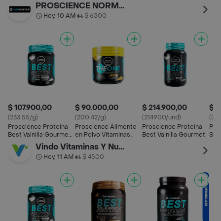
14 Servicios
The One Orange
PROSCIENCE NORMANDIA
Hoy, 10 AM
$ 6500
•
$ 107.900,00
$ 90.000,00
$ 214.900,00
$ 3
(233.55/g)
(200.42/g)
(214900/und)
(34
Proscience Proteína
Proscience Alimento
Proscience Proteína
Pro
Best Vainilla Gourmet
en Polvo Vitaminas
Best Vainilla Gourmet
Sma
14 Servicios
The One Orange
Vindo Vitaminas Y Nutrición Santa Ana
Hoy, 11 AM
$ 4500
•