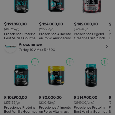
$ 191.850,00
$ 124.000,00
$ 142.000,00
$ 1
(415.26/g)
(229.63/g)
(394.45/g)
(339
Proscience Proteína
Proscience Alimento
Proscience Legend
Pro
Best Vainilla Gourmet
en Polvo Aminoácidos
Creatina Fruit Punch
Ent
14 Servicios
Army Fruit Punch
Sac
Proscience
Cit
Hoy, 10 AM
$ 4500
•
$ 107.900,00
$ 90.000,00
$ 214.900,00
$ 3
(233.55/g)
(200.42/g)
(214900/und)
(34
Proscience Proteína
Proscience Alimento
Proscience Proteína
Pro
Best Vainilla Gourmet
en Polvo Vitaminas
Best Vainilla Gourmet
Sma