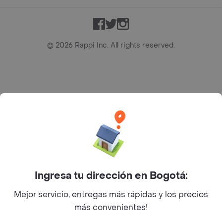
Facebook
Twitter
Instagram
©
2026
Rappi Inc. All rights reserved.
Rappi S.A.S. --- NIT 900.843.898-9 --- Calle 63 # 16A-02
Bogotá D.C. --- notificacionesrappi@rappi.com
Ingresa tu dirección en Bogotá:
Mejor servicio, entregas más rápidas y los precios
más convenientes!