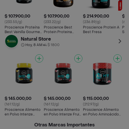
$ 107.900,00
$ 107.900,00
$ 214.900,00
$ 9
(233.55/g)
(233.22/g)
(236.89/g)
(67.
Proscience Proteína
Proscience Best
Proscience Protein A
Pro
Best Vainilla Gourmet
Protein Proteina
Best Fresa
Sma
14 Servicios
Limpia1.02
Natural Store
Libras,gourmet
Hoy, 8 AM
$ 1800
•
Chocolate
$ 145.000,00
$ 145.000,00
$ 115.000,00
(161.12/g)
(161.12/g)
(212.97/g)
Proscience Alimento
Proscience Alimento
Proscience Alimento
en Polvo Intenze
en Polvo Intenze Fruit
en Polvo Aminoácidos
Citrus Punch 30
Punch 30 Servicios
Army Fruit Punch
Servicios
Otras Marcas Importantes