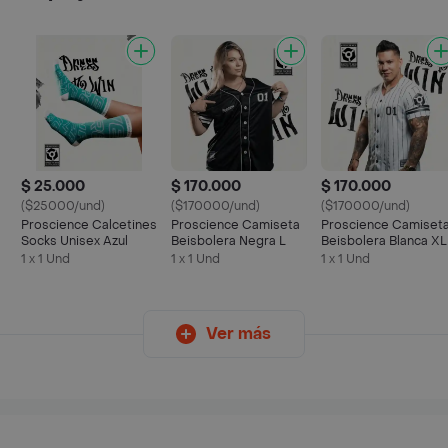
$ 25.000
$ 170.000
$ 170.000
($25000/und)
($170000/und)
($170000/und)
Proscience Calcetines
Proscience Camiseta
Proscience Camiset
Socks Unisex Azul
Beisbolera Negra L
Beisbolera Blanca XL
1 x 1 Und
1 x 1 Und
1 x 1 Und
Ver más