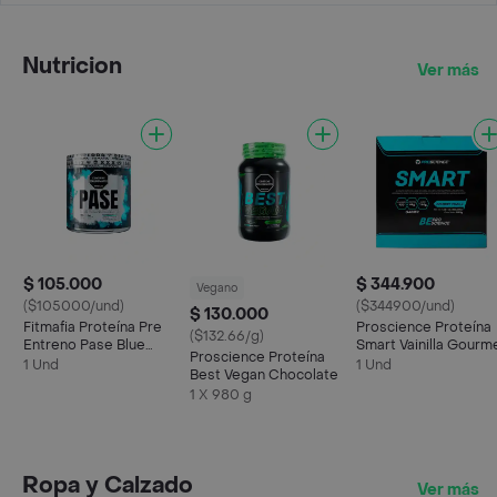
Nutricion
Ver más
$ 105.000
$ 344.900
Vegano
($105000/und)
($344900/und)
$ 130.000
Fitmafia Proteína Pre
Proscience Proteína
($132.66/g)
Entreno Pase Blue
Smart Vainilla Gourm
Proscience Proteína
Raspberry Ice
1 Und
1 Und
Best Vegan Chocolate
1 X 980 g
Ropa y Calzado
Ver más