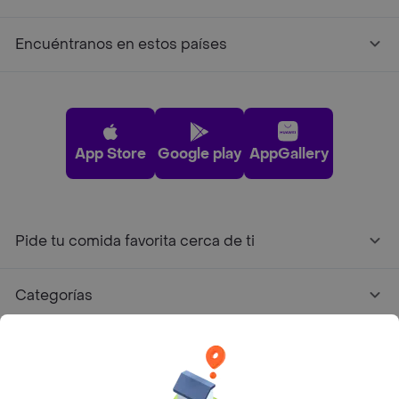
Encuéntranos en estos países
App Store
Google play
AppGallery
Pide tu comida favorita cerca de ti
Categorías
Únete a Rappi