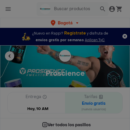
Bogotá
Regístrate
¿Nuevo en Rappi?
y disfruta de
envíos gratis por semanas
Aplican TyC
Proscience
Entrega
Tarifas
Envío gratis
Hoy, 10 AM
(nuevos usuarios)
Ver todos los pasillos