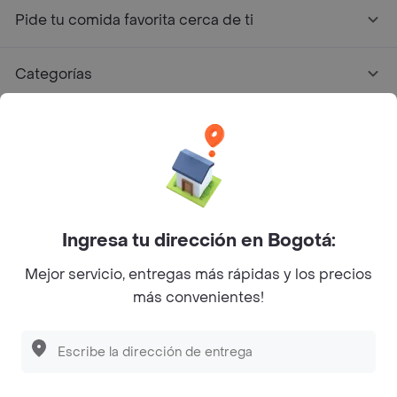
Pide tu comida favorita cerca de ti
Categorías
Únete a Rappi
Sobre Rappi
Facebook
Twitter
Instagram
Ingresa tu dirección en Bogotá:
Mejor servicio, entregas más rápidas y los precios
©
2026
Rappi Inc. All rights reserved.
más convenientes!
Descubre las
PROMOCIONES
que tenemos
para ti
Rappi S.A.S. --- NIT 900.843.898-9 --- Calle 63 # 16A-02
Bogotá D.C. --- notificacionesrappi@rappi.com