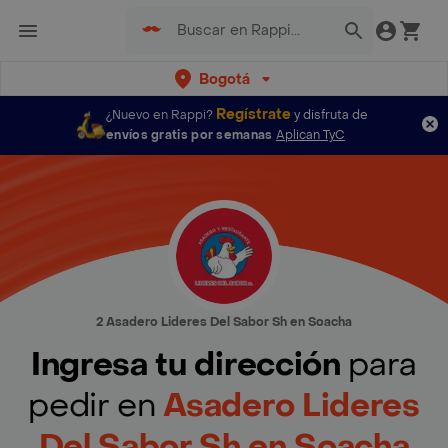
Bogotá
Regístrate
¿Nuevo en Rappi?
y disfruta de
envíos gratis por semanas
Aplican TyC
2 Asadero Lideres Del Sabor Sh en Soacha
Ingresa tu dirección
para
pedir en
Asadero Lideres
Del Sabor Sh en Soacha