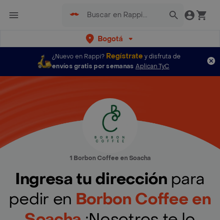
Bogotá
Regístrate
¿Nuevo en Rappi?
y disfruta de
envíos gratis por semanas
Aplican TyC
1 Borbon Coffee en Soacha
Ingresa tu dirección
para
pedir en
Borbon Coffee en
Soacha
¡Nosotros te lo