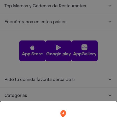
Top Marcas y Cadenas de Restaurantes
Encuéntranos en estos países
App Store
Google play
AppGallery
Pide tu comida favorita cerca de ti
Categorías
Únete a Rappi