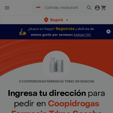
Bogotá
Regístrate
¿Nuevo en Rappi?
y disfruta de
envíos gratis por semanas
Aplican TyC
2 COOPIDROGAS FARMACIA TDMC EN SOACHA
Ingresa tu dirección
para
pedir en
Coopidrogas