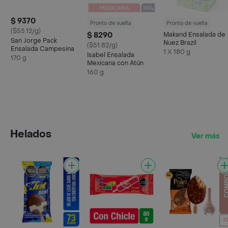
$ 9370
Pronto de vuelta
Pronto de vuelta
($55.12/g)
$ 8290
Makand Ensalada de
San Jorge Pack
Nuez Brazil
($51.82/g)
Ensalada Campesina
1 X 180 g
Isabel Ensalada
170 g
Mexicana con Atún
160 g
Helados
Ver más