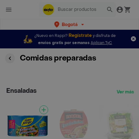
Bogotá
Regístrate
¿Nuevo en Rappi?
y disfruta de
envíos gratis por semanas
Aplican TyC
Comidas preparadas
Ensaladas
Ver más