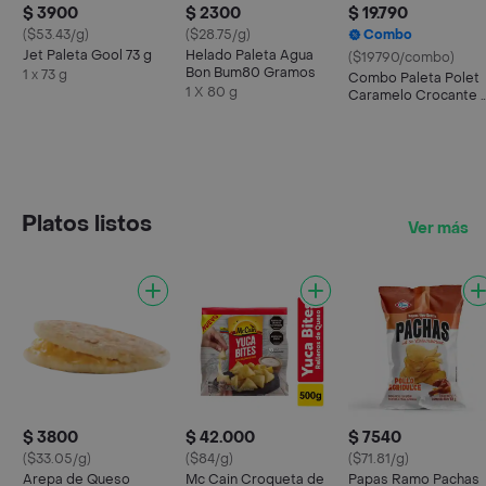
$ 3900
$ 2300
$ 19.790
($53.43/g)
($28.75/g)
Combo
Jet Paleta Gool 73 g
Helado Paleta Agua
($19790/combo)
Bon Bum80 Gramos
1 x 73 g
Combo Paleta Polet
1 X 80 g
Caramelo Crocante 
Esmalte Vogue
Sensación
Platos listos
Ver más
$ 3800
$ 42.000
$ 7540
($33.05/g)
($84/g)
($71.81/g)
Arepa de Queso
Mc Cain Croqueta de
Papas Ramo Pachas