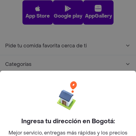
App Store
Google play
AppGallery
Pide tu comida favorita cerca de ti
Categorías
Únete a Rappi
Sobre Rappi
Facebook
Twitter
Instagram
Ingresa tu dirección en Bogotá:
Mejor servicio, entregas más rápidas y los precios
©
2026
Rappi Inc. All rights reserved.