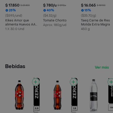
$ 17.850
$ 780/u
$ 16.065
$ 23.800
$ 1295/u
$ 18.900
25%
40%
15%
($595/und)
($4.32/g)
($35.70/g)
Kikes Amor que
Tomate Chonto
Taeq Carne de Res
alimenta Huevos AA
Molida Extra Magra
Aprox. 180g/ud
Rojos L
1 X 30.0 Und
450 g
Bebidas
Ver más