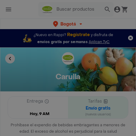
Bogotá
Regístrate
¿Nuevo en Rappi?
y disfruta de
envíos gratis por semanas
Aplican TyC
Carulla
Entrega
Tarifas
Envío gratis
Hoy, 9 AM
(nuevos usuarios)
Prohíbase el expendio de bebidas embriagantes a menores de
edad. El exceso de alcohol es perjudicial para la salud