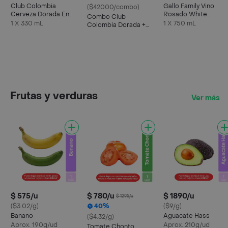
Club Colombia
Gallo Family Vino
($42000/combo)
Cerveza Dorada En
Rosado White
Combo Club
Lata 330 ML X6 Unds
Zinfandel
1 X 330 mL
1 X 750 mL
Colombia Dorada +
Taeq Carne De Res
Molida
Frutas y verduras
Ver más
$ 575/u
$ 780/u
$ 1890/u
$ 1295/u
($3.02/g)
40%
($9/g)
Banano
Aguacate Hass
($4.32/g)
Aprox. 190g/ud
Aprox. 210g/ud
Tomate Chonto