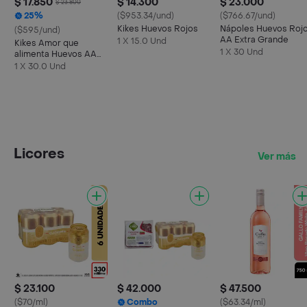
$ 17.850
$ 14.300
$ 23.000
$ 23.800
25%
($953.34/und)
($766.67/und)
Kikes Huevos Rojos
Nápoles Huevos Roj
($595/und)
AA Extra Grande
1 X 15.0 Und
Kikes Amor que
1 X 30 Und
alimenta Huevos AA
Rojos L
1 X 30.0 Und
Licores
Ver más
$ 23.100
$ 42.000
$ 47.500
($70/ml)
Combo
($63.34/ml)