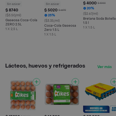
$ 4000
$ 5000
Sin azúcar
Sin azúcar
20%
$ 8740
$ 5020
$ 6690
($2.67/ml)
($3.50/ml)
25%
Bretana Soda Botella
Gaseosa Coca-Cola
($3.35/ml)
1.5 l
ZERO 2.5L
Coca-Cola Gaseosa
1 X 1.5 L
1 X 2,5 L
Zero 1.5 L
1 X 1.5 L
Lácteos, huevos y refrigerados
Ver más