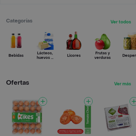
Categorías
Ver todos
Lácteos,
Frutas y
Bebidas
Licores
Despe
huevos y
verduras
refrigerados
Ofertas
Ver más