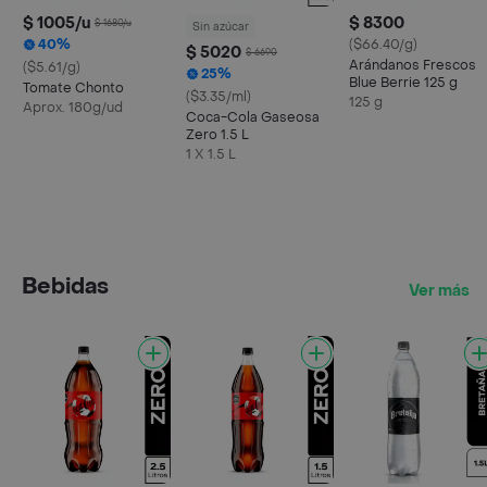
$ 1005/u
$ 8300
$ 1680/u
Sin azúcar
40%
($66.40/g)
$ 5020
$ 6690
Arándanos Frescos
($5.61/g)
25%
Blue Berrie 125 g
Tomate Chonto
($3.35/ml)
125 g
Aprox. 180g/ud
Coca-Cola Gaseosa
Zero 1.5 L
1 X 1.5 L
Bebidas
Ver más