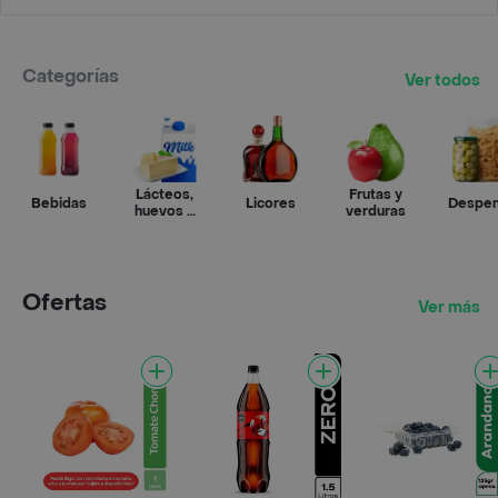
Categorías
Ver todos
Lácteos,
Frutas y
Bebidas
Licores
Despe
huevos y
verduras
refrigerados
Ofertas
Ver más