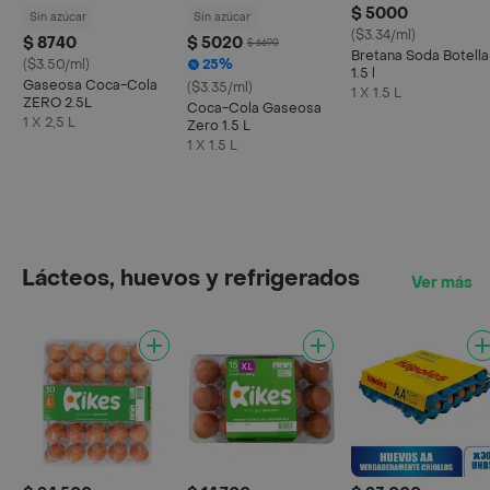
$ 5000
Sin azúcar
Sin azúcar
($3.34/ml)
$ 8740
$ 5020
$ 6690
Bretana Soda Botella
($3.50/ml)
25%
1.5 l
Gaseosa Coca-Cola
($3.35/ml)
1 X 1.5 L
ZERO 2.5L
Coca-Cola Gaseosa
1 X 2,5 L
Zero 1.5 L
1 X 1.5 L
Lácteos, huevos y refrigerados
Ver más