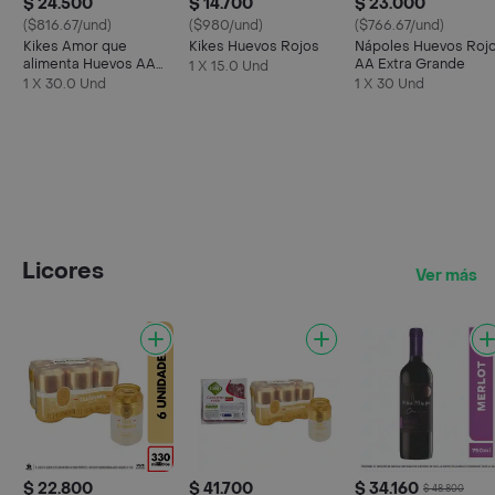
$ 24.500
$ 14.700
$ 23.000
($816.67/und)
($980/und)
($766.67/und)
Kikes Amor que
Kikes Huevos Rojos
Nápoles Huevos Roj
alimenta Huevos AA
AA Extra Grande
1 X 15.0 Und
Rojos L
1 X 30.0 Und
1 X 30 Und
Licores
Ver más
$ 22.800
$ 41.700
$ 34.160
$ 48.800