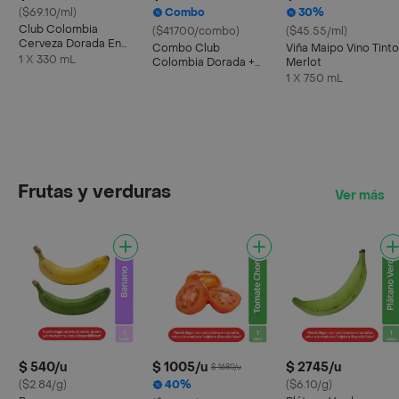
($69.10/ml)
Combo
30%
Club Colombia
($41700/combo)
($45.55/ml)
Cerveza Dorada En
Combo Club
Viña Maipo Vino Tinto
Lata 330 ML X6 Unds
1 X 330 mL
Colombia Dorada +
Merlot
Taeq Carne De Res
1 X 750 mL
Molida
Frutas y verduras
Ver más
$ 540/u
$ 1005/u
$ 2745/u
$ 1680/u
($2.84/g)
40%
($6.10/g)