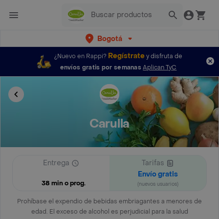
Bogotá
Regístrate
¿Nuevo en Rappi?
y disfruta de
envíos gratis por semanas
Aplican TyC
Carulla
Entrega
Tarifas
Envío gratis
38 min o prog.
(nuevos usuarios)
Prohíbase el expendio de bebidas embriagantes a menores de
edad. El exceso de alcohol es perjudicial para la salud