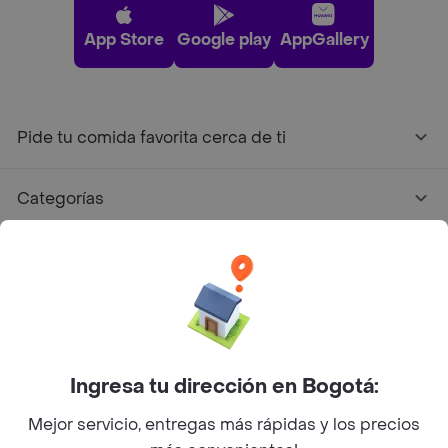
App Store
Google play
AppGallery
Pide tu comida favorita cerca de ti
Categorías
Únete a Rappi
Sobre Rappi
Facebook
Twitter
Instagram
Ingresa tu dirección en Bogotá:
Mejor servicio, entregas más rápidas y los precios
©
2026
Rappi Inc. All rights reserved.