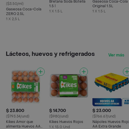
Bretana Soda Botella
Gaseosa Coca-Cola
($3.50/ml)
1.5 l
Original 1.5L
Gaseosa Coca-Cola
1 X 1.5 L
1 X 1.5 L
ZERO 2.5L
1 X 2,5 L
Lácteos, huevos y refrigerados
Ver más
$ 23.800
$ 14.700
$ 23.000
($793.34/und)
($980/und)
($766.67/und)
Kikes Amor que
Kikes Huevos Rojos
Nápoles Huevos Roj
alimenta Huevos AA
AA Extra Grande
1 X 15.0 Und