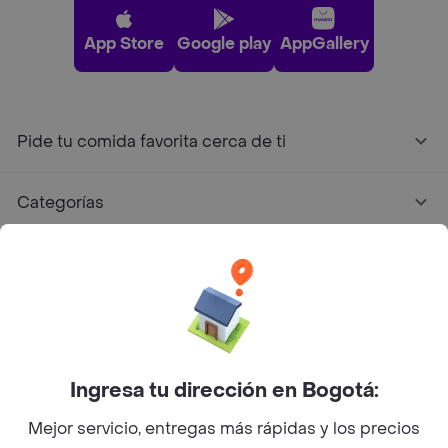
App Store
Google play
AppGallery
Pide tu comida favorita cerca de ti
Categorías
Únete a Rappi
Sobre Rappi
Facebook
Twitter
Instagram
Ingresa tu dirección en Bogotá:
Mejor servicio, entregas más rápidas y los precios
©
2026
Rappi Inc. All rights reserved.