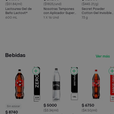
($51.84/ml)
($1825/und)
($445.21/g)
Lactourea Gel de
Nosotras Tampones
Secret Powder
Baño Lactovit*
con Aplicador Super
Cotton Gel Invisible
Plus X16 Und
Antitranspirante
600 mL
1 X 16 Und
73 g
Bebidas
Ver más
$ 5000
$ 6750
Sin azúcar
($3.34/ml)
($4.50/ml)
$ 8740