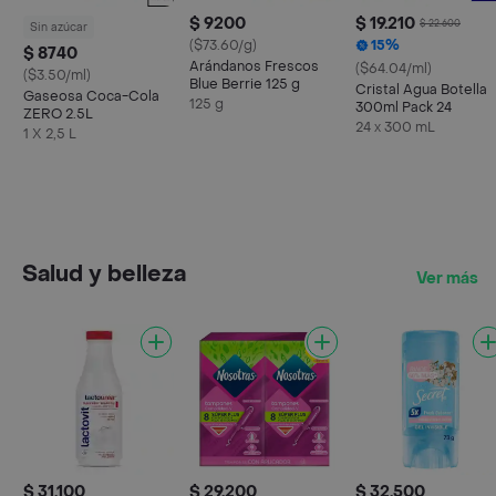
$ 9200
$ 19.210
$ 22.600
Sin azúcar
($73.60/g)
15%
$ 8740
Arándanos Frescos
($64.04/ml)
($3.50/ml)
Blue Berrie 125 g
Cristal Agua Botella
Gaseosa Coca-Cola
125 g
300ml Pack 24
ZERO 2.5L
24 x 300 mL
1 X 2,5 L
Salud y belleza
Ver más
$ 31.100
$ 29.200
$ 32.500