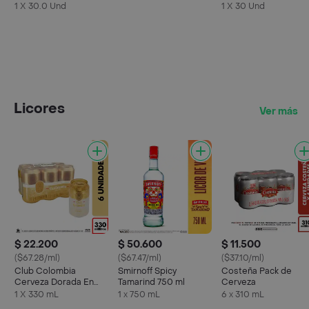
Rojos L
1 X 30.0 Und
1 X 30 Und
Licores
Ver más
$ 22.200
$ 50.600
$ 11.500
($67.28/ml)
($67.47/ml)
($37.10/ml)
Club Colombia
Smirnoff Spicy
Costeña Pack de
Cerveza Dorada En
Tamarind 750 ml
Cerveza
Lata 330 ML X6 Unds
1 X 330 mL
1 x 750 mL
6 x 310 mL