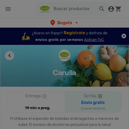
Bogotá
Regístrate
¿Nuevo en Rappi?
y disfruta de
envíos gratis por semanas
Aplican TyC
Carulla
Entrega
Tarifas
Envío gratis
19 min o prog.
(nuevos usuarios)
Prohíbase el expendio de bebidas embriagantes a menores de
edad. El exceso de alcohol es perjudicial para la salud