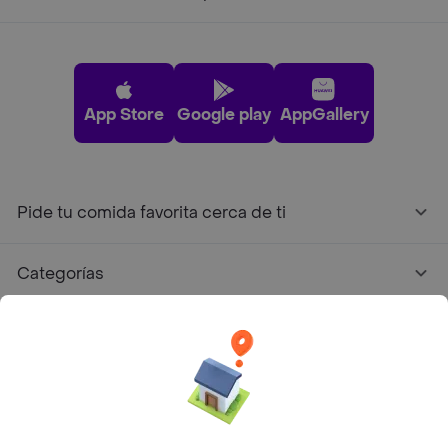
App Store
Google play
AppGallery
Pide tu comida favorita cerca de ti
Categorías
Únete a Rappi
Sobre Rappi