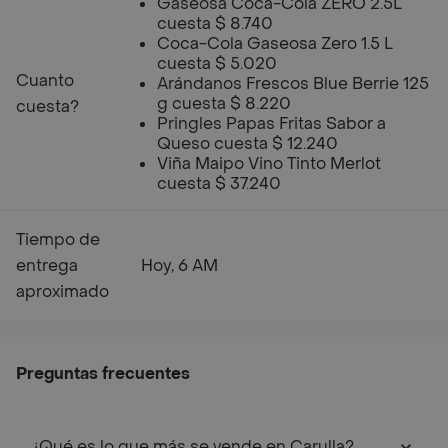
Gaseosa Coca-Cola ZERO 2.5L
cuesta $ 8.740
Coca-Cola Gaseosa Zero 1.5 L
cuesta $ 5.020
Cuanto
Arándanos Frescos Blue Berrie 125
g cuesta $ 8.220
cuesta?
Pringles Papas Fritas Sabor a
Queso cuesta $ 12.240
Viña Maipo Vino Tinto Merlot
cuesta $ 37.240
Tiempo de
entrega
Hoy, 6 AM
aproximado
Preguntas frecuentes
¿Qué es lo que más se vende en Carulla?