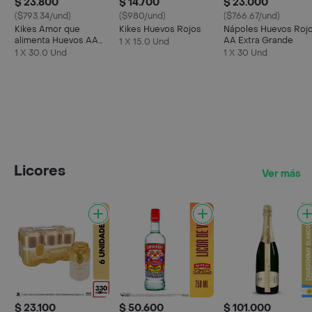
$ 23.800
$ 14.700
$ 23.000
($793.34/und)
($980/und)
($766.67/und)
Kikes Amor que
Kikes Huevos Rojos
Nápoles Huevos Roj
alimenta Huevos AA
AA Extra Grande
1 X 15.0 Und
Rojos L
1 X 30.0 Und
1 X 30 Und
Licores
Ver más
$ 23.100
$ 50.600
$ 101.000