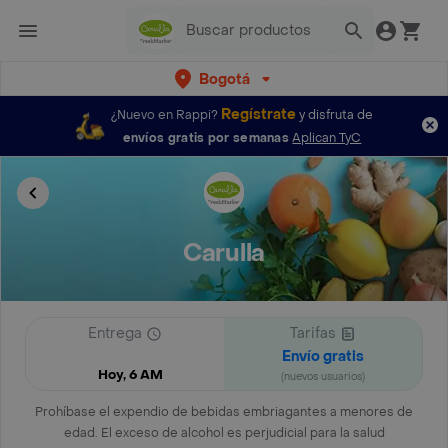
Bogotá
Regístrate
¿Nuevo en Rappi?
y disfruta de
envíos gratis por semanas
Aplican TyC
Carulla
Entrega
Tarifas
Envío gratis
Hoy, 6 AM
(nuevos usuarios)
Prohíbase el expendio de bebidas embriagantes a menores de
edad. El exceso de alcohol es perjudicial para la salud