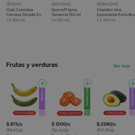
($70/ml)
($67.47/ml)
($134.67/ml)
Club Colombia
Smirnoff Spicy
Chandon Vino
Cerveza Dorada En
Tamarind 750 ml
Espumante Extra Bru
Lata 330 ML X6 Unds
750 ml
1 X 330 mL
1 x 750 mL
1 X 750 mL
Frutas y verduras
Ver más
$ 875/u
$ 1200/u
$ 2580/u
($4.60/g)
($6.66/g)
($12.30/g)