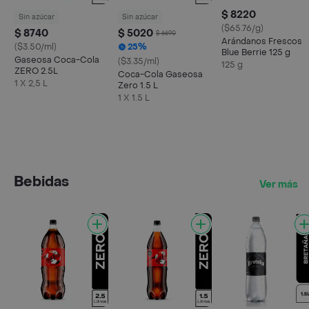
$ 8220
Sin azúcar
Sin azúcar
($65.76/g)
$ 8740
$ 5020
$ 6690
Arándanos Frescos
($3.50/ml)
25%
Blue Berrie 125 g
Gaseosa Coca-Cola
($3.35/ml)
125 g
ZERO 2.5L
Coca-Cola Gaseosa
1 X 2,5 L
Zero 1.5 L
1 X 1.5 L
Bebidas
Ver más