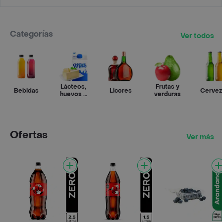
Categorías
Ver todos
Lácteos,
Frutas y
Bebidas
Licores
Cervez
huevos y
verduras
refrigerados
Ofertas
Ver más