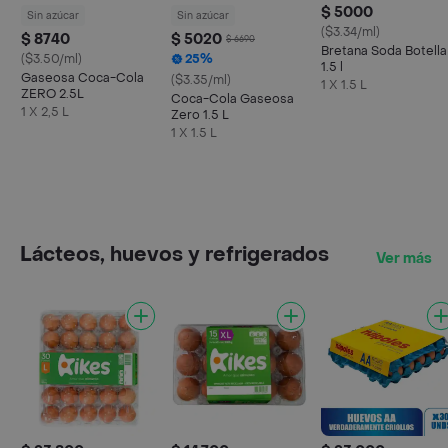
$ 5000
Sin azúcar
Sin azúcar
($3.34/ml)
$ 8740
$ 5020
$ 6690
Bretana Soda Botella
($3.50/ml)
25%
1.5 l
Gaseosa Coca-Cola
($3.35/ml)
1 X 1.5 L
ZERO 2.5L
Coca-Cola Gaseosa
1 X 2,5 L
Zero 1.5 L
1 X 1.5 L
Lácteos, huevos y refrigerados
Ver más