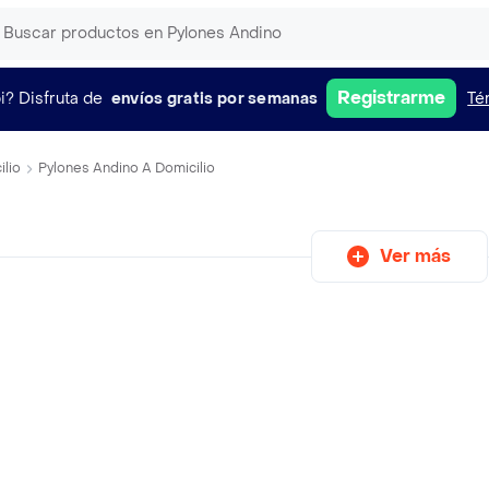
Registrarme
i?
Disfruta de
envíos gratis por semanas
Té
ilio
Pylones Andino A Domicilio
Ver más