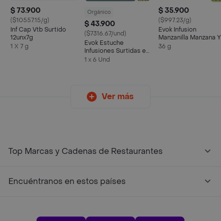
$ 73.900
$ 35.900
Orgánico
($10557.15/g)
($997.23/g)
$ 43.900
Inf Cap Vtb Surtido
Evok Infusion
($7316.67/und)
12unx7g
Manzanilla Manzana Y
Evok Estuche
Hierbabuena
1 X 7 g
36 g
Infusiones Surtidas en
Capsulas
1 x 6 Und
Ver más
Top Marcas y Cadenas de Restaurantes
Encuéntranos en estos países