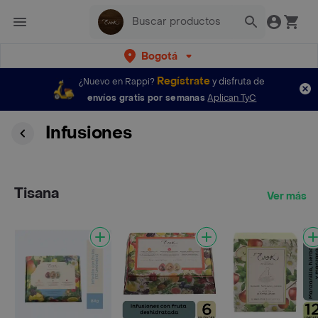
Bogotá
Regístrate
¿Nuevo en Rappi?
y disfruta de
envíos gratis por semanas
Aplican TyC
Infusiones
Tisana
Ver más