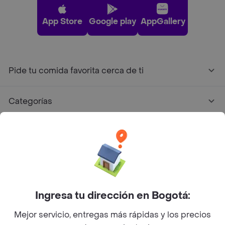
App Store
Google play
AppGallery
Pide tu comida favorita cerca de ti
Categorías
Únete a Rappi
Sobre Rappi
Facebook
Twitter
Instagram
Ingresa tu dirección en Bogotá:
Mejor servicio, entregas más rápidas y los precios
©
2026
Rappi Inc. All rights reserved.