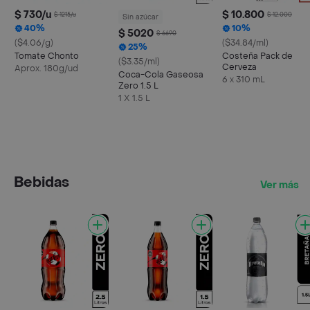
$ 730/u
$ 10.800
$ 1215/u
$ 12.000
Sin azúcar
40%
10%
$ 5020
$ 6690
($4.06/g)
($34.84/ml)
25%
Tomate Chonto
Costeña Pack de
($3.35/ml)
Cerveza
Aprox. 180g/ud
Coca-Cola Gaseosa
6 x 310 mL
Zero 1.5 L
1 X 1.5 L
Bebidas
Ver más