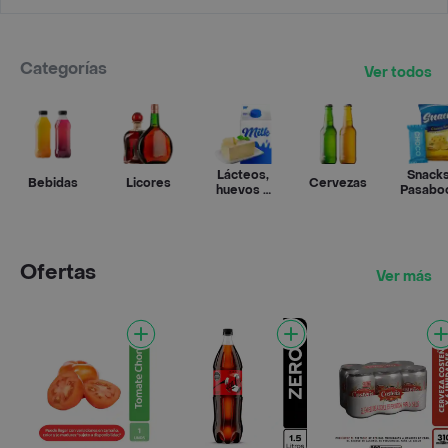
Categorías
Ver todos
Lácteos,
Snacks
Bebidas
Licores
Cervezas
huevos y
Pasabo
refrigerados
Ofertas
Ver más