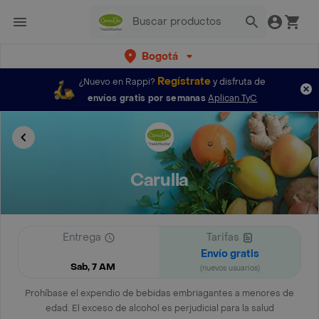
Bogotá
Regístrate
¿Nuevo en Rappi?
y disfruta de
envíos gratis por semanas
Aplican TyC
Carulla
Entrega
Tarifas
Envío gratis
Sab, 7 AM
(nuevos usuarios)
Prohíbase el expendio de bebidas embriagantes a menores de
edad. El exceso de alcohol es perjudicial para la salud