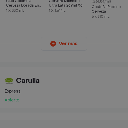
Club Colombia
Cerveza Michelob
($34.84/ml)
Cerveza Dorada En
Ultra Lata 269ml X6
Costeña Pack de
Lata 330 ML X6 Unds
1 X 330 mL
1 X 1.614 L
Cerveza
6 x 310 mL
Ver más
Carulla
Express
Abierto