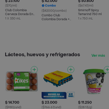
$ 23.100
$ 42.000
$ 50.600
($70/ml)
Combo
($67.47/ml)
Club Colombia
Smirnoff Spicy
($42000/combo)
Cerveza Dorada En
Tamarind 750 ml
Combo Club
Lata 330 ML X6 Unds
1 X 330 mL
1 x 750 mL
Colombia Dorada +
Taeq Carne De Res
Molida
Lácteos, huevos y refrigerados
Ver más
$ 14.700
$ 23.000
$ 11.250
($980/und)
($766.67/und)
($28.13/g)