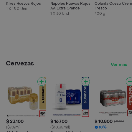
Kikes Huevos Rojos
Nápoles Huevos Rojos
Colanta Queso Crem
AA Extra Grande
Fresco
1 X 15.0 Und
1 X 30 Und
400 g
Cervezas
Ver más
$ 23.100
$ 16.700
$ 10.800
$ 12.000
($70/ml)
($10.35/ml)
10%