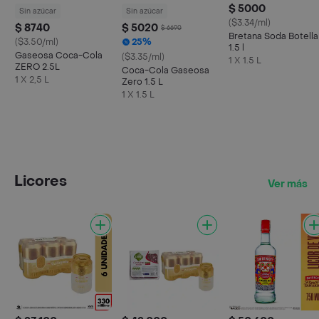
$ 5000
Sin azúcar
Sin azúcar
($3.34/ml)
$ 8740
$ 5020
$ 6690
Bretana Soda Botella
($3.50/ml)
25%
1.5 l
Gaseosa Coca-Cola
($3.35/ml)
1 X 1.5 L
ZERO 2.5L
Coca-Cola Gaseosa
1 X 2,5 L
Zero 1.5 L
1 X 1.5 L
Licores
Ver más