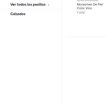
($189000/und)
Ver todos los pasillos
Mocasines De Piel
Color Vino
1 Und
Calzados