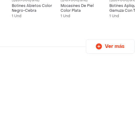
($289000/und)
($189000/und)
($289000/und
Botines Abietos Color
Mocasines De Piel
Botines Apliq
Negro-Cebra
Color Plata
Gamuza Con 
Color Negro
1 Und
1 Und
1 Und
Ver más