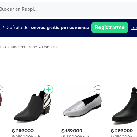
Registrarme
i?
Disfruta de
envíos gratis por semanas
Té
ilio
Madame Rose A Domicilio
$ 289.000
$ 189.000
$ 289.000