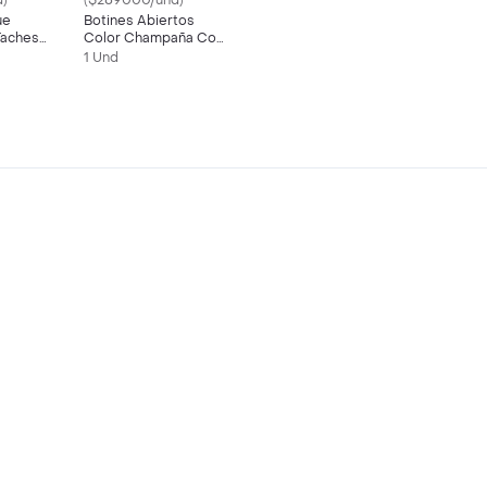
)
($289000/und)
ue
Botines Abiertos
Taches
Color Champaña Con
Taches
1 Und