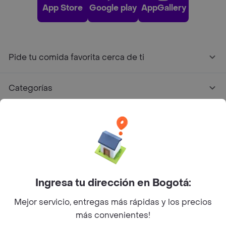
App Store
Google play
AppGallery
Pide tu comida favorita cerca de ti
Categorías
Únete a Rappi
Sobre Rappi
Facebook
Twitter
Instagram
Ingresa tu dirección en Bogotá:
Mejor servicio, entregas más rápidas y los precios
©
2026
Rappi Inc. All rights reserved.
más convenientes!