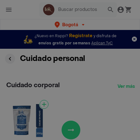
Bogotá
Regístrate
¿Nuevo en Rappi?
y disfruta de
envíos gratis por semanas
Aplican TyC
Cuidado personal
Cuidado corporal
Ver más