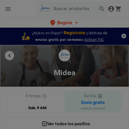
Bogotá
Regístrate
¿Nuevo en Rappi?
y disfruta de
envíos gratis por semanas
Aplican TyC
Midea
Entrega
Tarifas
Envío gratis
Sab, 9 AM
(nuevos usuarios)
Ver todos los pasillos