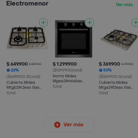
Electromenor
Ver más
$ 649.900
$ 1.299.900
$ 369.900
$ 839.900
$ 799.900
22%
($1299900/und)
53%
Horno Midea
($649900.35/und)
($369900.16/und)
Mgea24m6abas
Cubierta Midea
Cubierta Midea
Electrico Negro 70 Lt
1Und
Mtgb24r2eas Gas
Mtga24f2eas Gas
Natural 60cm 4
Natural 60cm 4
1Und
1Und
Puestos
Puestos
Ver más