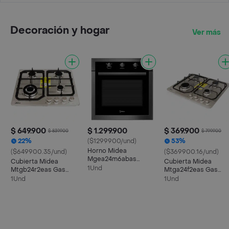
Decoración y hogar
Ver más
$ 649.900
$ 1.299.900
$ 369.900
$ 839.900
$ 799.900
22%
($1299900/und)
53%
Horno Midea
($649900.35/und)
($369900.16/und)
Mgea24m6abas
Cubierta Midea
Cubierta Midea
Electrico Negro 70 Lt
1Und
Mtgb24r2eas Gas
Mtga24f2eas Gas
Natural 60cm 4
Natural 60cm 4
1Und
1Und
Puestos
Puestos