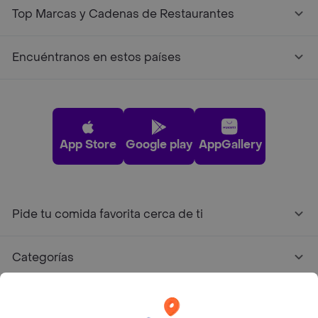
Top Marcas y Cadenas de Restaurantes
Encuéntranos en estos países
App Store
Google play
AppGallery
Pide tu comida favorita cerca de ti
Categorías
Únete a Rappi