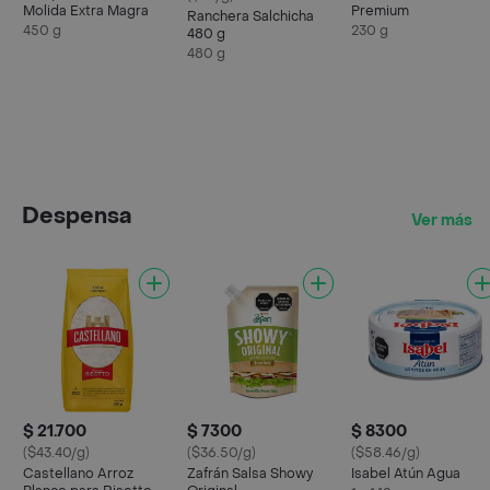
Molida Extra Magra
Premium
Ranchera Salchicha
450 g
230 g
480 g
480 g
Despensa
Ver más
$ 21.700
$ 7300
$ 8300
($43.40/g)
($36.50/g)
($58.46/g)
Castellano Arroz
Zafrán Salsa Showy
Isabel Atún Agua