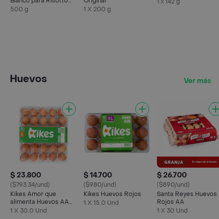
Blanco para Risotto
Original
1 x 142 g
Premium
500 g
1 X 200 g
Huevos
Ver más
$ 23.800
$ 14.700
$ 26.700
($793.34/und)
($980/und)
($890/und)
Kikes Amor que
Kikes Huevos Rojos
Santa Reyes Huevos
alimenta Huevos AA
Rojos AA
1 X 15.0 Und
Rojos L
1 X 30.0 Und
1 X 30 Und