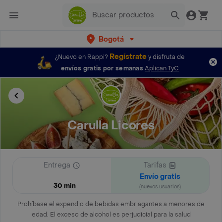
Bogotá
Regístrate
¿Nuevo en Rappi?
y disfruta de
envíos gratis por semanas
Aplican TyC
Carulla Licores
Entrega
Tarifas
Envío gratis
30 min
(nuevos usuarios)
Prohíbase el expendio de bebidas embriagantes a menores de
edad. El exceso de alcohol es perjudicial para la salud