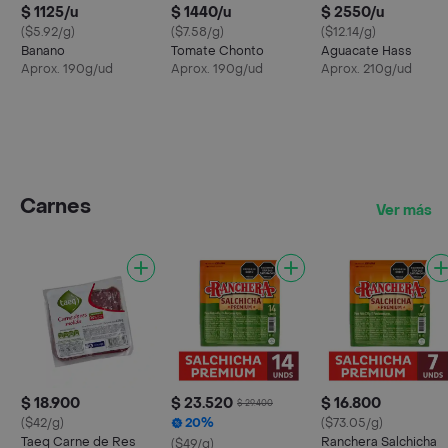
$ 1125/u
$ 1440/u
$ 2550/u
($5.92/g)
($7.58/g)
($12.14/g)
Banano
Tomate Chonto
Aguacate Hass
Aprox. 190g/ud
Aprox. 190g/ud
Aprox. 210g/ud
Carnes
Ver más
$ 18.900
$ 23.520
$ 16.800
$ 29.400
($42/g)
20%
($73.05/g)
Taeq Carne de Res
Ranchera Salchicha
($49/g)