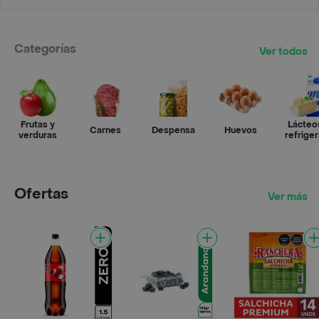
Categorías
Ver todos
Frutas y
Lácteo
Carnes
Despensa
Huevos
verduras
refrige
Ofertas
Ver más