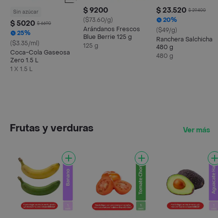
$ 9200
$ 23.520
$ 29.400
Sin azúcar
($73.60/g)
20%
$ 5020
$ 6690
Arándanos Frescos
($49/g)
25%
Blue Berrie 125 g
Ranchera Salchicha
($3.35/ml)
125 g
480 g
Coca-Cola Gaseosa
480 g
Zero 1.5 L
1 X 1.5 L
Frutas y verduras
Ver más