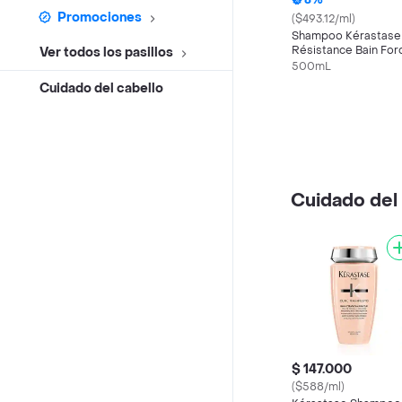
8%
Promociones
($493.12/ml)
Shampoo Kérastase
Résistance Bain For
Ver todos los pasillos
Architecte 500ml
500mL
Reparación Capilar
Cuidado del cabello
Cuidado del 
$ 147.000
($588/ml)