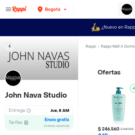
Bogotá
¿Nuevo en Rapp
Rappi
Rappi Mall A Domic
Ofertas
John Nava Studio
Entrega
Jue, 8 AM
Envío gratis
Tarifas
(nuevos usuarios)
$ 246.560
$ 268.000