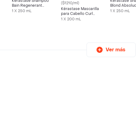
Kérastase Shampoo
Kérastase S
($1210/ml)
Bain Regenerant
Blond Absolud
Kérastase Mascarilla
Chronologist
Ultra Violet
1 X 250 mL
1 X 250 mL
para Cabello Curl
Manifesto
1 X 200 mL
Ver más