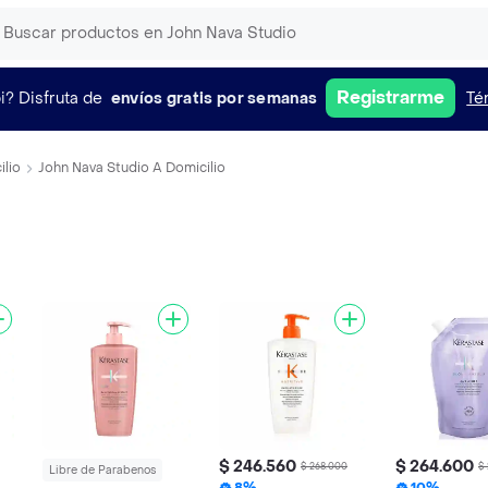
Registrarme
i?
Disfruta de
envíos gratis por semanas
Té
ilio
John Nava Studio A Domicilio
$ 246.560
$ 264.600
$ 268.000
$
Libre de Parabenos