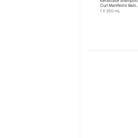
Kérastase Shampoo
Curl Manifesto Bain
Hidratación Douceur
1 X 250 mL