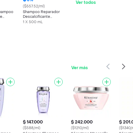
8%
Ver todos
($557.52/ml)
Shampoo
Shampoo Reparador
De
Descalcificante
Absolu
Kérastase Première
1 X 500 mL
l
Bain Décalcifiant
Réparateur 500ml
Ver más
$ 147.000
$ 242.000
$ 201
($588/ml)
($1210/ml)
($1340/