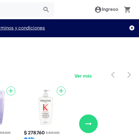
Ingreso
rminos y condiciones
Ver más
$ 278.760
 294.000
$ 303.000