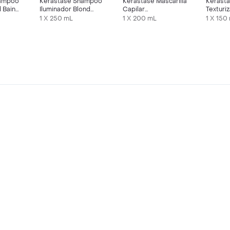
hampoo
Kérastase Shampoo
Kérastase Mascarilla
Kérast
 Bain
Iluminador Blond
Capilar
Texturi
Absolu
Reconstructiva
Profesi
1 X 250 mL
1 X 200 mL
1 X 150
Genesis
Absolu