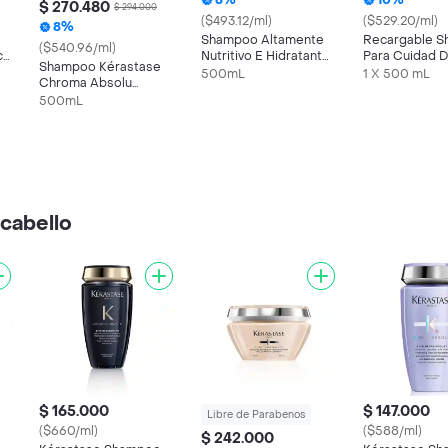
8%
10%
$ 270.480
$ 294.000
($493.12/ml)
($529.20/ml)
8%
Shampoo Altamente
Recargable 
($540.96/ml)
ce
Nutritivo E Hidratante
Para Cuidad 
Shampoo Kérastase
Bain Satin Riche
Rubios Blond 
500mL
1 X 500 mL
Chroma Absolu
Kérastase 500ml Para
Lumiere 500m
Respect Hidratación
500mL
Cabello Muy Seco
Cabello Color 500ml
cabello
$ 165.000
$ 147.000
Libre de Parabenos
($660/ml)
($588/ml)
$ 242.000