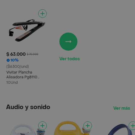
$ 63.000
$ 70.000
Ver todos
10%
($6300/und)
Vivitar Plancha
Alisadora Pg8110
Ceramica Tourmalina
10Und
Rosa
Audio y sonido
Ver más