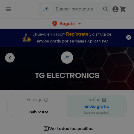
Bogotá
Regístrate
¿Nuevo en Rappi?
y disfruta de
envíos gratis por semanas
Aplican TyC
TG ELECTRONICS
Entrega
Tarifas
Envío gratis
Sab, 9 AM
(nuevos usuarios)
Ver todos los pasillos