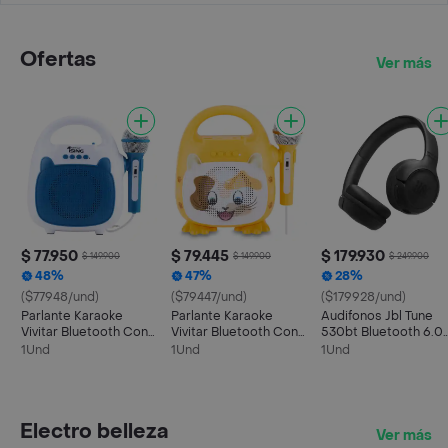
Ofertas
Ver más
$ 77.950
$ 79.445
$ 179.930
$ 149.900
$ 149.900
$ 249.900
48%
47%
28%
($77948/und)
($79447/und)
($179928/und)
Parlante Karaoke
Parlante Karaoke
Audifonos Jbl Tune
Vivitar Bluetooth Con
Vivitar Bluetooth Con
530bt Bluetooth 6.0
Luz Led Hasta 12 Hrs
Luz Led Hasta 12 Hrs
On Ear 76 Horas Pure
1Und
1Und
1Und
Color Azul
Diseño Gatito
Bass Multipunto
Negro Original
Electro belleza
Ver más