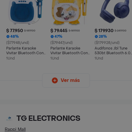
$ 77.950
$ 79.445
$ 179.930
$ 149.900
$ 149.900
$ 249.900
48%
47%
28%
($77948/und)
($79447/und)
($179928/und)
Parlante Karaoke
Parlante Karaoke
Audifonos Jbl Tune
Vivitar Bluetooth Con
Vivitar Bluetooth Con
530bt Bluetooth 6.0
Luz Led Hasta 12 Hrs
Luz Led Hasta 12 Hrs
On Ear 76 Horas Pure
1Und
1Und
1Und
Color Azul
Diseño Gatito
Bass Multipunto Azul
Original
Ver más
TG ELECTRONICS
Rappi Mall