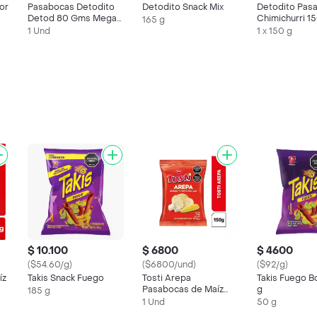
or
Pasabocas Detodito
Detodito Snack Mix
Detodito Pas
Detod 80 Gms Mega
Chimichurri 1
165 g
(80 Gr)
1 Und
1 x 150 g
$ 10.100
$ 6800
$ 4600
($54.60/g)
($6800/und)
($92/g)
íz
Takis Snack Fuego
Tosti Arepa
Takis Fuego B
Pasabocas de Maíz
g
185 g
150 g
1 Und
50 g