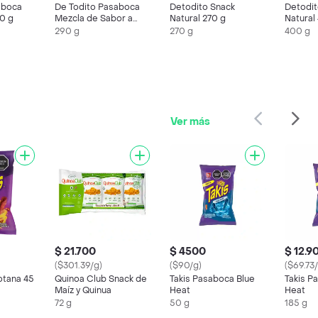
aboca
De Todito Pasaboca
Detodito Snack
Detodit
50 g
Mezcla de Sabor a
Natural 270 g
Natural
Bbq 290 g
290 g
270 g
400 g
Ver más
$ 21.700
$ 4500
$ 12.9
($301.39/g)
($90/g)
($69.73
otana 45
Quinoa Club Snack de
Takis Pasaboca Blue
Takis P
Maíz y Quinua
Heat
Heat
72 g
50 g
185 g