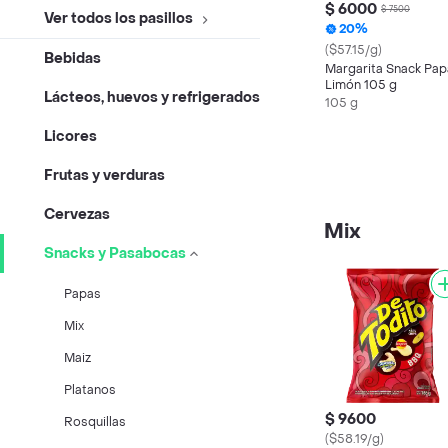
$ 6000
$ 7500
Ver todos los pasillos
20%
($57.15/g)
Bebidas
Margarita Snack Pa
Limón 105 g
Lácteos, huevos y refrigerados
105 g
Licores
Frutas y verduras
Cervezas
Mix
Snacks y Pasabocas
Papas
Mix
Maiz
Platanos
$ 9600
Rosquillas
($58.19/g)