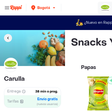
Bogotá
¿Nuevo en Rapp
Snacks 
Papas
Carulla
Entrega
38 min o prog.
Envío gratis
Tarifas
(nuevos usuarios)