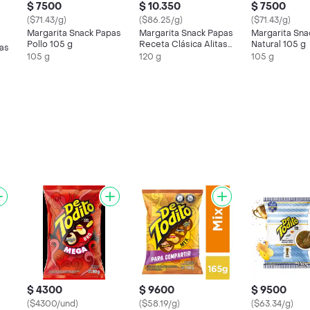
$ 7500
$ 10.350
$ 7500
($71.43/g)
($86.25/g)
($71.43/g)
Margarita Snack Papas
Margarita Snack Papas
Margarita Sna
Pollo 105 g
Receta Clásica Alitas
Natural 105 g
pas
Bbq 120 g
105 g
120 g
105 g
$ 4300
$ 9600
$ 9500
($4300/und)
($58.19/g)
($63.34/g)