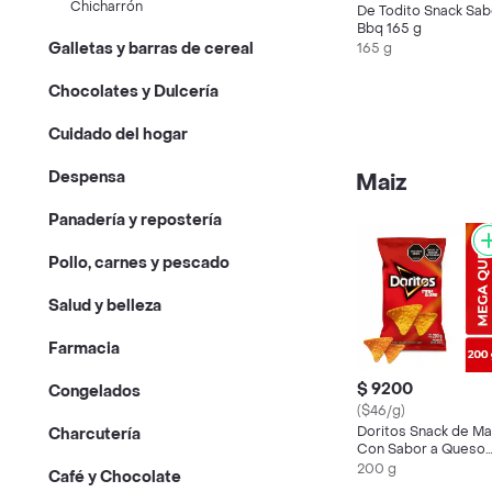
Chicharrón
De Todito Snack Sab
Bbq 165 g
Galletas y barras de cereal
165 g
Chocolates y Dulcería
Cuidado del hogar
Despensa
Maiz
Panadería y repostería
Pollo, carnes y pescado
Salud y belleza
Farmacia
$ 9200
Congelados
($46/g)
Doritos Snack de Ma
Charcutería
Con Sabor a Queso
200 g
200 g
Café y Chocolate