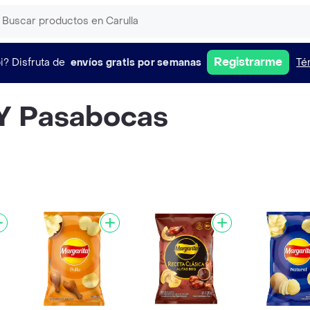
Registrarme
i?
Disfruta de
envíos gratis por semanas
Té
Y Pasabocas