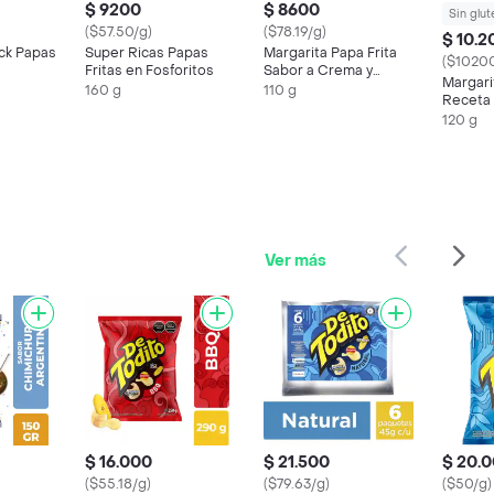
$ 9200
$ 8600
Sin glut
($57.50/g)
($78.19/g)
$ 10.2
ck Papas
Super Ricas Papas
Margarita Papa Frita
($10200
Fritas en Fosforitos
Sabor a Crema y
Margari
Cebolla 110 g
160 g
110 g
Receta 
Sal Mar
120 g
Ver más
$ 16.000
$ 21.500
$ 20.
($55.18/g)
($79.63/g)
($50/g)