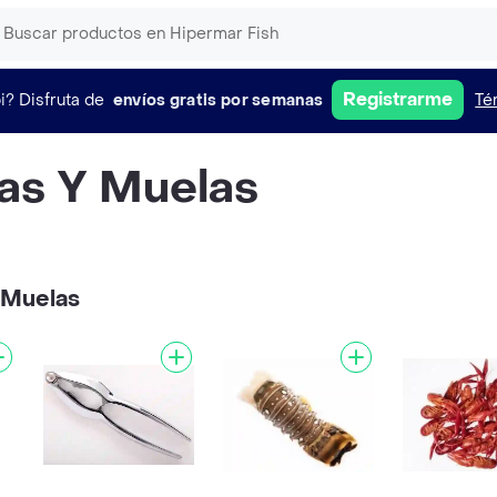
Registrarme
i?
Disfruta de
envíos gratis por semanas
Té
as Y Muelas
 Muelas