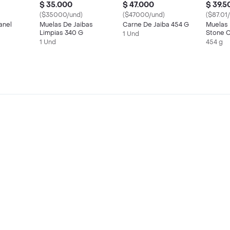
$ 35.000
$ 47.000
$ 39.5
($35000/und)
($47000/und)
($87.01
anel
Muelas De Jaibas
Carne De Jaiba 454 G
Muelas
Limpias 340 G
Stone C
1 Und
1 Und
454 g