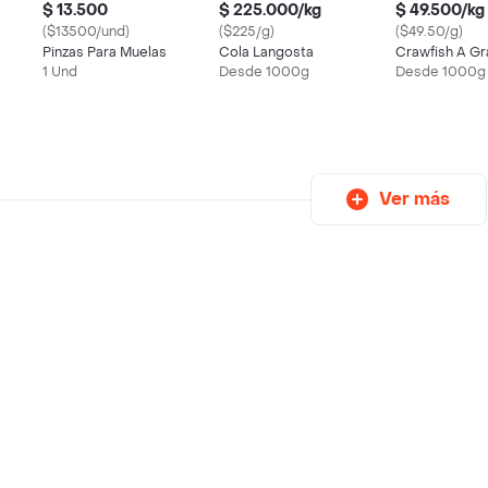
$ 13.500
$ 225.000/kg
$ 49.500/kg
($13500/und)
($225/g)
($49.50/g)
Pinzas Para Muelas
Cola Langosta
Crawfish A Gr
1 Und
Desde 1000g
Desde 1000g
Ver más