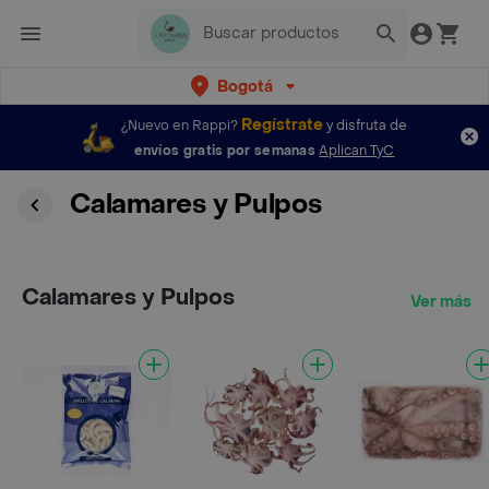
Bogotá
Regístrate
¿Nuevo en Rappi?
y disfruta de
envíos gratis por semanas
Aplican TyC
Calamares y Pulpos
Calamares y Pulpos
Ver más