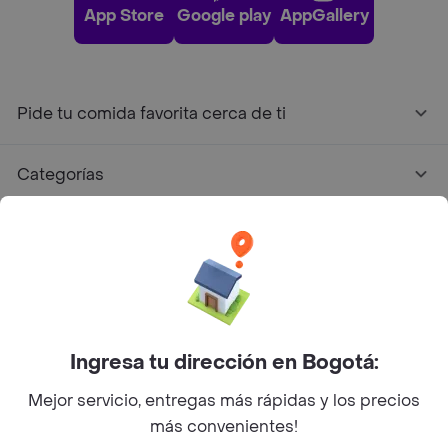
App Store
Google play
AppGallery
Pide tu comida favorita cerca de ti
Categorías
Únete a Rappi
Sobre Rappi
Facebook
Twitter
Instagram
Ingresa tu dirección en Bogotá:
Mejor servicio, entregas más rápidas y los precios
©
2026
Rappi Inc. All rights reserved.
más convenientes!