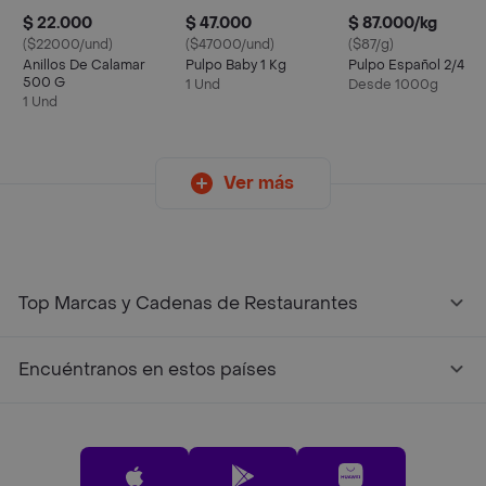
$ 22.000
$ 47.000
$ 87.000/kg
($22000/und)
($47000/und)
($87/g)
Anillos De Calamar
Pulpo Baby 1 Kg
Pulpo Español 2/4
500 G
1 Und
Desde 1000g
1 Und
Ver más
Top Marcas y Cadenas de Restaurantes
Encuéntranos en estos países