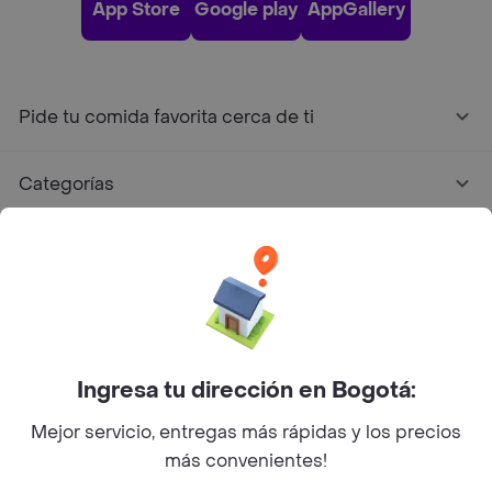
App Store
Google play
AppGallery
Pide tu comida favorita cerca de ti
Categorías
Únete a Rappi
Sobre Rappi
Facebook
Twitter
Instagram
Ingresa tu dirección en Bogotá:
Mejor servicio, entregas más rápidas y los precios
©
2026
Rappi Inc. All rights reserved.
más convenientes!