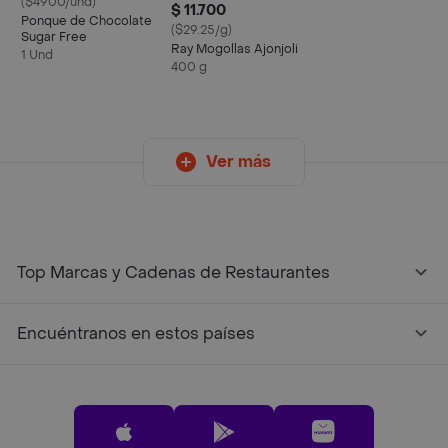
($4900/und)
$ 11.700
Ponque de Chocolate
($29.25/g)
Sugar Free
Ray Mogollas Ajonjoli
1 Und
400 g
Ver más
Top Marcas y Cadenas de Restaurantes
Encuéntranos en estos países