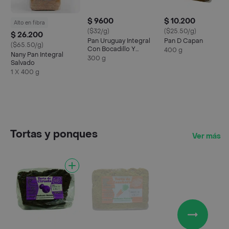
$ 9600
$ 10.200
Alto en fibra
($32/g)
($25.50/g)
$ 26.200
Pan Uruguay Integral
Pan D Capan
($65.50/g)
Con Bocadillo Y
400 g
Nany Pan Integral
Ajonjolí
300 g
Salvado
1 X 400 g
Tortas y ponques
Ver más