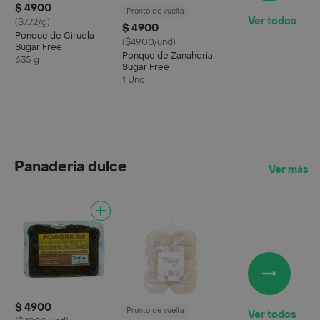
$ 4900
Pronto de vuelta
Ver todos
($7.72/g)
$ 4900
Ponque de Ciruela
($4900/und)
Sugar Free
Ponque de Zanahoria
635 g
Sugar Free
1 Und
Panaderia dulce
Ver más
$ 4900
Pronto de vuelta
Ver todos