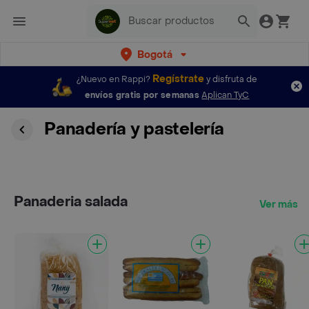
Bogotá
Regístrate
¿Nuevo en Rappi?
y disfruta de
envíos gratis por semanas
Aplican TyC
Panadería y pastelería
Panaderia salada
Ver más