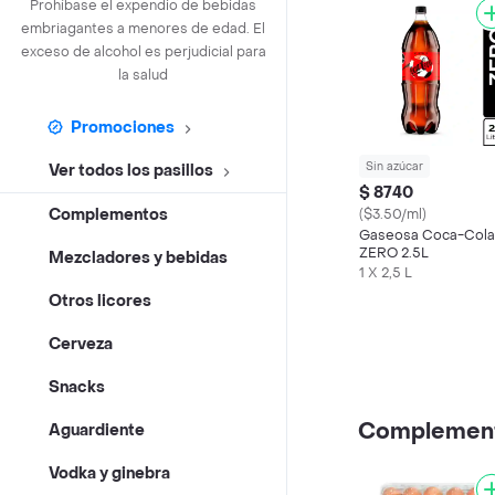
Prohíbase el expendio de bebidas
embriagantes a menores de edad. El
exceso de alcohol es perjudicial para
la salud
Promociones
Sin azúcar
Ver todos los pasillos
$ 8740
Complementos
($3.50/ml)
Gaseosa Coca-Cola
ZERO 2.5L
Mezcladores y bebidas
1 X 2,5 L
Otros licores
Cerveza
Snacks
Complemen
Aguardiente
Vodka y ginebra