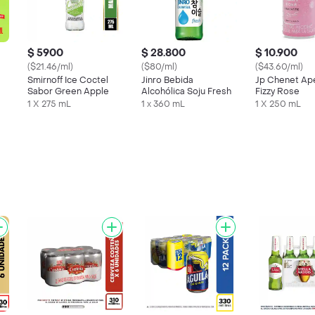
$ 5900
$ 28.800
$ 10.900
($21.46/ml)
($80/ml)
($43.60/ml)
Smirnoff Ice Coctel
Jinro Bebida
Jp Chenet Ape
Sabor Green Apple
Alcohólica Soju Fresh
Fizzy Rose
1 X 275 mL
1 x 360 mL
1 X 250 mL