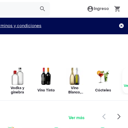
Ingreso
rminos y condiciones
Ve
Vodka y
Vino
e
Vino Tinto
Cócteles
ginebra
Blanco,
Rosado y
Espumante
Ver más