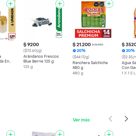
$ 9200
$ 21.200
$ 352
$ 26.500
($73.60/g)
20%
20%
a
Arándanos Frescos
($44.17/g)
($2.35/
da En
Blue Berrie 125 g
Ranchera Salchicha
Agua Sa
X6 Unds
125 g
480 g
Con Gas
480 g
1 X 1.5 L
Ver más