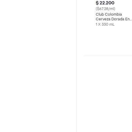
$ 22.200
($67.28/ml)
Club Colombia
Cerveza Dorada En
Lata 330 ML X6 Und
1 X 330 mL