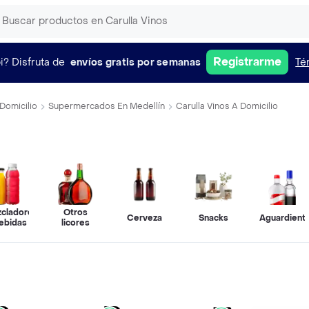
Registrarme
i?
Disfruta de
envíos gratis por semanas
Té
Domicilio
Supermercados En Medellín
Carulla Vinos A Domicilio
cladores
Otros
Cerveza
Snacks
Aguardient
ebidas
licores