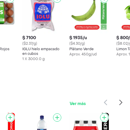
$ 7100
$ 1935/u
$ 800
($2.37/g)
($4.30/g)
($8.02/
 Rojos
IGLU hielo empacado
Plátano Verde
Limon Ta
en cubos
Aprox. 450g/ud
Aprox. 
1 X 3000.0 g
Ver más