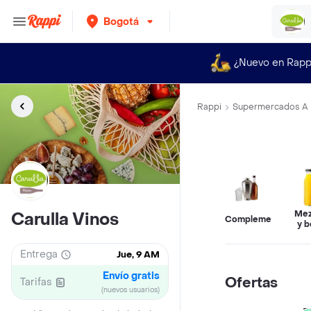
Bogotá
¿Nuevo en Rapp
Rappi
Supermercados A 
Mez
Carulla Vinos
Complementos
y b
Entrega
Jue, 9 AM
Envío gratis
Ofertas
Tarifas
(nuevos usuarios)