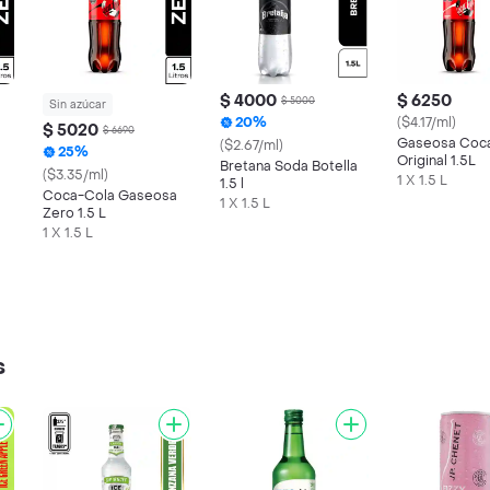
$ 4000
$ 6250
$ 5000
Sin azúcar
20%
($4.17/ml)
$ 5020
$ 6690
Gaseosa Coc
($2.67/ml)
25%
Original 1.5L
Bretana Soda Botella
($3.35/ml)
1 X 1.5 L
1.5 l
Coca-Cola Gaseosa
1 X 1.5 L
Zero 1.5 L
1 X 1.5 L
s