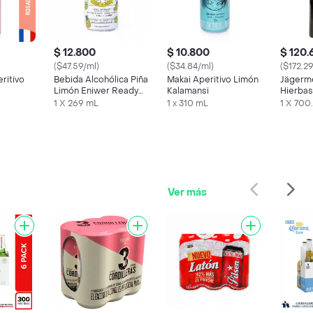
$ 12.800
$ 10.800
$ 120.
($47.59/ml)
($34.84/ml)
($172.29
ritivo
Bebida Alcohólica Piña
Makai Aperitivo Limón
Jägerme
Limón Eniwer Ready
Kalamansi
Hierbas
To Drink 269 Ml
1 X 269 mL
1 x 310 mL
1 X 700
Ver más