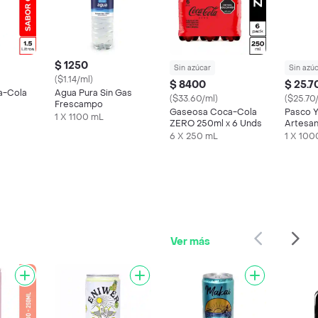
$ 1250
Sin azúcar
Sin azú
($1.14/ml)
$ 8400
$ 25.7
a-Cola
Agua Pura Sin Gas
($33.60/ml)
($25.70
Frescampo
Gaseosa Coca-Cola
Pasco Y
1 X 1100 mL
ZERO 250ml x 6 Unds
Artesan
6 X 250 mL
1 X 100
Ver más