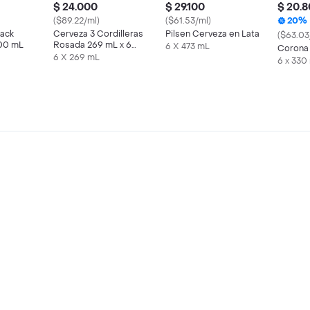
$ 24.000
$ 29.100
$ 20.
($89.22/ml)
($61.53/ml)
20%
Pack
Cerveza 3 Cordilleras
Pilsen Cerveza en Lata
($63.03
300 mL
Rosada 269 mL x 6
6 X 473 mL
Corona
Und
6 X 269 mL
6 x 330