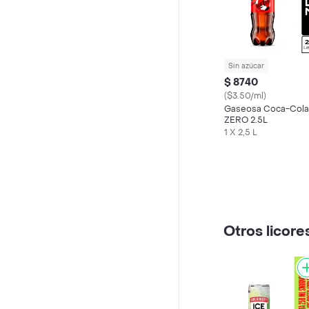
Sin azúcar
$ 8740
($3.50/ml)
Gaseosa Coca-Cola
ZERO 2.5L
1 X 2,5 L
Otros licore