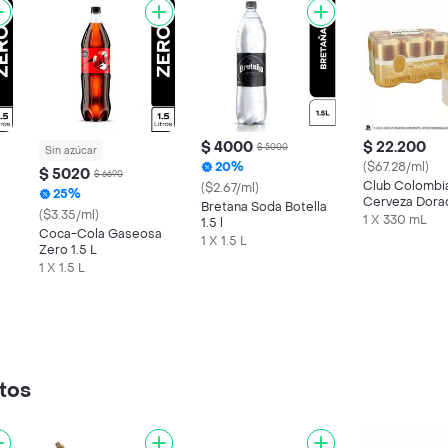
$ 4000
$ 22.200
$ 5000
Sin azúcar
20%
($67.28/ml)
$ 5020
$ 6690
Club Colombi
($2.67/ml)
25%
Cerveza Dora
Bretana Soda Botella
($3.35/ml)
Lata 330 ML 
1 X 330 mL
1.5 l
Coca-Cola Gaseosa
1 X 1.5 L
Zero 1.5 L
1 X 1.5 L
tos