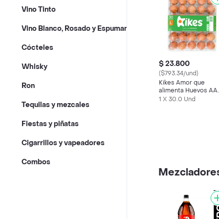
Vino Tinto
Vino Blanco, Rosado y Espumante
Cócteles
$ 23.800
Whisky
($793.34/und)
Kikes Amor que
Ron
alimenta Huevos AA
Rojos L
1 X 30.0 Und
Tequilas y mezcales
Fiestas y piñatas
Cigarrillos y vapeadores
Combos
Mezcladores