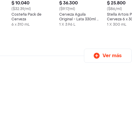
$ 10.040
$ 36.300
$ 25.800
($32.39/ml)
($9.17/ml)
($86/ml)
Costeña Pack de
Cerveza Aguila
Stella Artois 
Cerveza
Original - Lata 330ml x
Cerveza 6 x 
s
12
6 x 310 mL
1 X 3.96 L
1 X 300 mL
Ver más