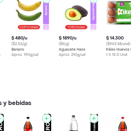
$ 480/u
$ 1890/u
$ 14.300
($2.52/g)
($9/g)
($953.34/und)
Banano
Aguacate Hass
Kikes Huevos
Aprox. 190g/ud
Aprox. 210g/ud
1 X 15.0 Und
 y bebidas