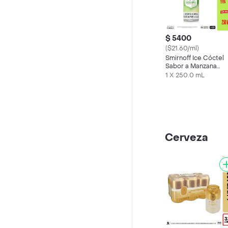
$ 5400
($21.60/ml)
Smirnoff Ice Cóctel
Sabor a Manzana
Verde
1 X 250.0 mL
Cerveza