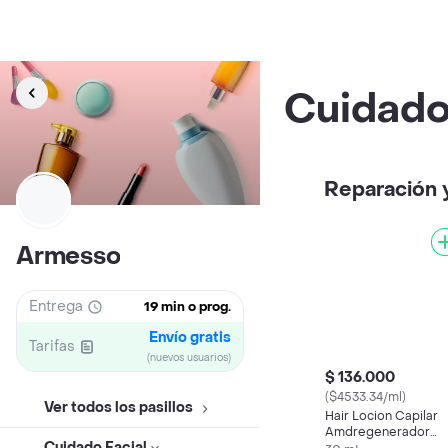
Cuidado
Reparación 
Armesso
Entrega
19 min o prog.
Envío gratis
Tarifas
(nuevos usuarios)
$ 136.000
($4533.34/ml)
Ver todos los pasillos
Hair Locion Capilar
Amdregenerador
Cuidado Facial