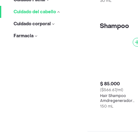
Capilar 30 Ml
30 mL
Cuidado del cabello
Cuidado corporal
Shampoo
Farmacia
$ 85.000
($566.67/ml)
Hair Shampoo
Amdregenerador
Capilar 150 Ml
150 mL