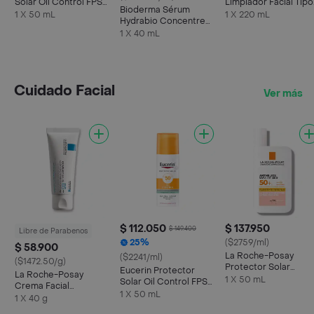
Solar Oil Control FPS
Limpiador Facial Tipo
Bioderma Sérum
50 + Toque Seco
Crema
1 X 50 mL
1 X 220 mL
Hydrabio Concentre
Hidratante
1 X 40 mL
Cuidado Facial
Ver más
$ 112.050
$ 137.950
$ 149.400
Libre de Parabenos
25%
($2759/ml)
$ 58.900
La Roche-Posay
($2241/ml)
($1472.50/g)
Protector Solar
Eucerin Protector
La Roche-Posay
Anthelios Uvmune 4
1 X 50 mL
Solar Oil Control FPS
Crema Facial
Spf 50
50 + Toque Seco
1 X 50 mL
Cicaplast Baume B5 +
1 X 40 g