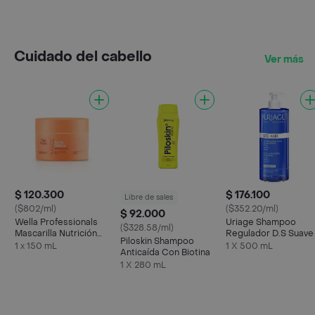
Cuidado del cabello
Ver más
$ 120.300
$ 176.100
Libre de sales
($802/ml)
($352.20/ml)
$ 92.000
Wella Professionals
Uriage Shampoo
($328.58/ml)
Mascarilla Nutrición
Regulador D.S Suave
Piloskin Shampoo
Invigo Nutrienrich
1 x 150 mL
1 X 500 mL
Anticaída Con Biotina
1 X 280 mL