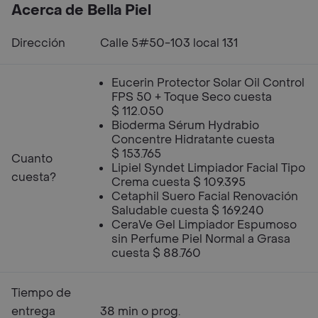
Acerca de Bella Piel
Dirección
Calle 5#50-103 local 131
Eucerin Protector Solar Oil Control
FPS 50 + Toque Seco cuesta
$ 112.050
Bioderma Sérum Hydrabio
Concentre Hidratante cuesta
$ 153.765
Cuanto
Lipiel Syndet Limpiador Facial Tipo
cuesta?
Crema cuesta $ 109.395
Cetaphil Suero Facial Renovación
Saludable cuesta $ 169.240
CeraVe Gel Limpiador Espumoso
sin Perfume Piel Normal a Grasa
cuesta $ 88.760
Tiempo de
entrega
38 min o prog.