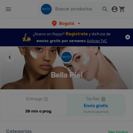
Bogotá
Regístrate
¿Nuevo en Rappi?
y disfruta de
envíos gratis por semanas
Aplican TyC
Bella Piel
Entrega
Tarifas
Envío gratis
38 min o prog.
(nuevos usuarios)
Categorías
Ver todos