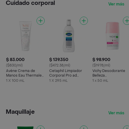
Cuidado corporal
Ver más
$ 83.000
$ 139.350
$ 98.900
($830/ml)
($472.38/ml)
($1978/ml)
Avène Crema de
Cetaphil Limpiador
Vichy Desodorante
Manos Eau Thermale
Corporal Pro ad
Belleza
Cicalfate Repara y
Control
Antitranspirante 48
1 X 100 mL
1 X 295 mL
1 x 50 mL
Calma
Horas
Maquillaje
Ver más