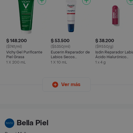
$ 148.200
$ 53.500
$ 38.200
($741/ml)
($5350/ml)
($9550/g)
Vichy Gel Purificante
Eucerin Reparador de
Isdin Reparador Labi
Piel Grasa
Labios Secos
Ácido Hialurónico
Aquaphor
Rosa
1 X 200 mL
1 X 10 mL
1 x 4 g
Ver más
Bella Piel