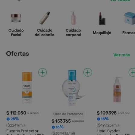
Cuidado
Cuidado
Cuidado
Maquillaje
Farmac
Facial
del cabello
corporal
Ofertas
Ver más
$ 112.050
$ 109.395
$ 149.400
$ 128.700
Libre de Parabenos
25%
15%
$ 153.765
$ 180.900
($2241/ml)
($497.25/ml)
15%
Eucerin Protector
Lipiel Syndet
($3844.13/ml)