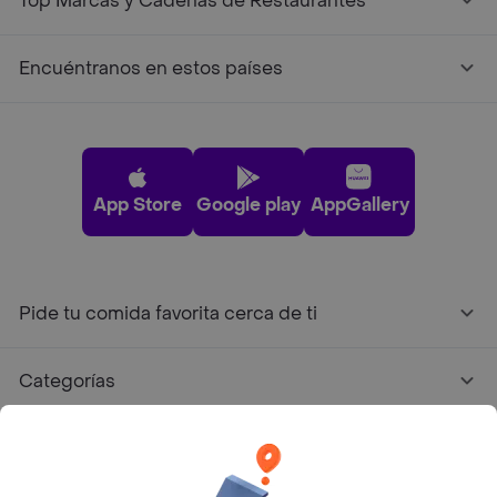
Top Marcas y Cadenas de Restaurantes
Encuéntranos en estos países
App Store
Google play
AppGallery
Pide tu comida favorita cerca de ti
Categorías
Únete a Rappi